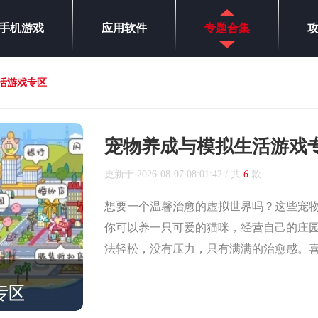
手机游戏
应用软件
专题合集
活游戏专区
宠物养成与模拟生活游戏
更新于
2026-08-07 08:01:42
/ 共
6
款
想要一个温馨治愈的虚拟世界吗？这些宠
你可以养一只可爱的猫咪，经营自己的庄
法轻松，没有压力，只有满满的治愈感。