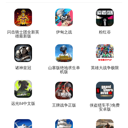
闪击骑士团全新英
伊甸之战
粉红谷
雄最新版
诸神皇冠
山寨版绝地求生单
英雄大战争极限
机版
远光84中文版
王牌战争正版
侠盗猎车手3免费
安卓版