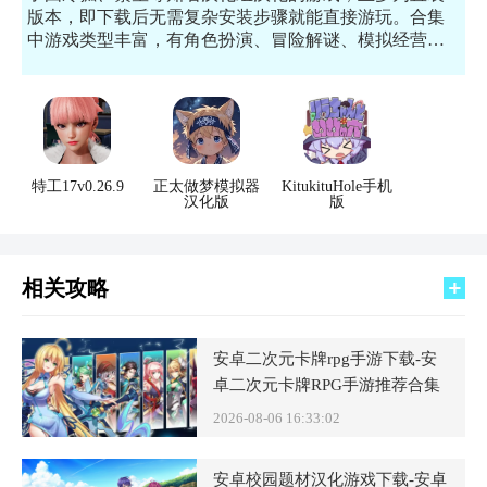
版本，即下载后无需复杂安装步骤就能直接游玩。合集
中游戏类型丰富，有角色扮演、冒险解谜、模拟经营
等。其受欢迎在于让玩家能轻松接触到国外优秀游戏，
通过汉化克服语言障碍。直装形式又简化了安装流程，
节省时间。想来试一试的朋友，点击立即下载就能安装
到手机里面体验！
特工17v0.26.9
正太做梦模拟器
KitukituHole手机
汉化版
版
相关攻略
安卓二次元卡牌rpg手游下载-安
卓二次元卡牌RPG手游推荐合集
2026-08-06 16:33:02
安卓校园题材汉化游戏下载-安卓