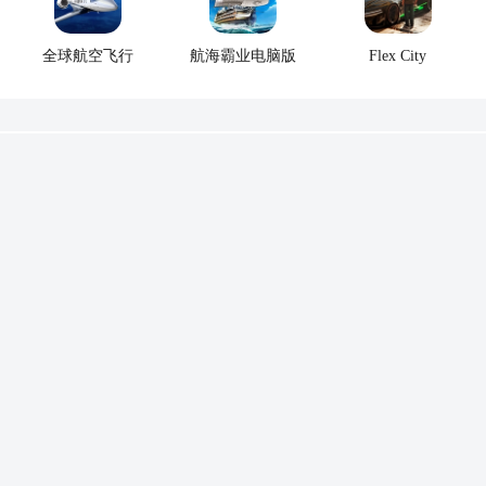
全球航空飞行
航海霸业电脑版
Flex City
游戏排行榜单
三国志贾诩传
1
v2.7.20
746.89MB /
仙侠修仙
查看
2
超自然行动港台渠道服
V1.23.2.031
3
甜蜜女友2安卓汉化版
v1.2
4
启源女神2026
5
万王之王3D
v1.7.19