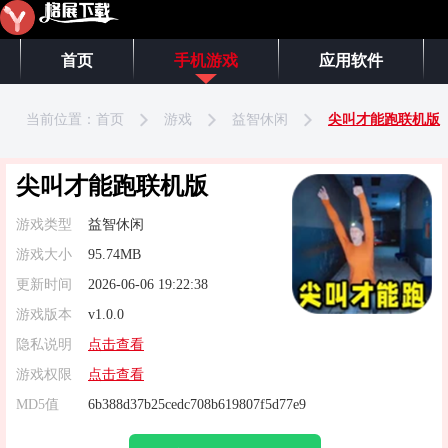
首页
手机游戏
应用软件
当前位置：
首页
游戏
益智休闲
尖叫才能跑联机版
尖叫才能跑联机版
游戏类型
益智休闲
游戏大小
95.74MB
更新时间
2026-06-06 19:22:38
游戏版本
v1.0.0
隐私说明
点击查看
游戏权限
点击查看
MD5值
6b388d37b25cedc708b619807f5d77e9