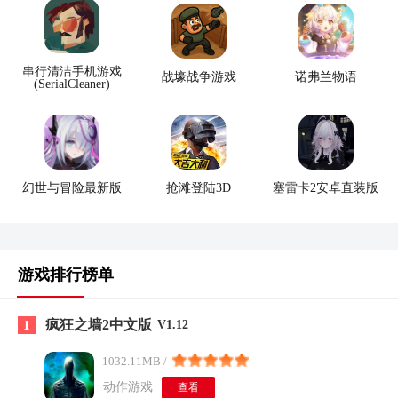
串行清洁手机游戏
战壕战争游戏
诺弗兰物语
(SerialCleaner)
幻世与冒险最新版
抢滩登陆3D
塞雷卡2安卓直装版
游戏排行榜单
疯狂之墙2中文版
1
V1.12
1032.11MB /
动作游戏
查看