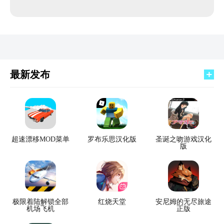
最新发布
超速漂移MOD菜单
罗布乐思汉化版
圣诞之吻游戏汉化
版
极限着陆解锁全部
红烧天堂
安尼姆的无尽旅途
机场飞机
正版