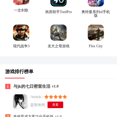
一念剑歌
画质助手ToolPro
奥特曼系列ol手机
版
现代战争3
龙犬之母游戏
Flex City
游戏排行榜单
与jk的七日密室生活
1
v1.0
788MB /
益智休闲
查看
2
兽娘育成方案汉化手机版
v1.0