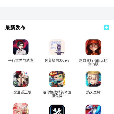
最新发布
平行世界与梦境
饲养染的30days
超自然行动组无限
金砖版
一念逍遥正版
迷你枪战精英体验
悠久之树
服免费