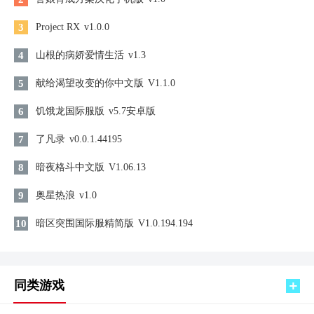
3
Project RX
v1.0.0
4
山根的病娇爱情生活
v1.3
5
献给渴望改变的你中文版
V1.1.0
6
饥饿龙国际服版
v5.7安卓版
7
了凡录
v0.0.1.44195
8
暗夜格斗中文版
V1.06.13
9
奥星热浪
v1.0
10
暗区突围国际服精简版
V1.0.194.194
同类游戏