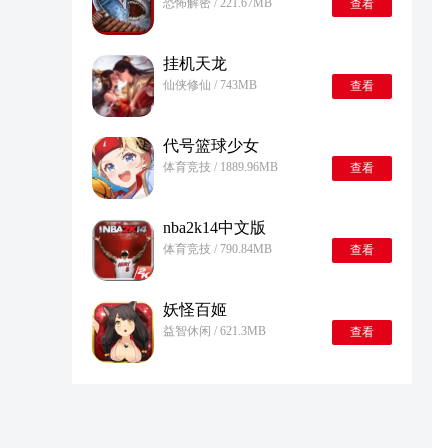
恐怖解密 / 221.67MB
查看
挂机天龙
仙侠修仙 / 743MB
查看
代号篮球少女
体育竞技 / 1889.96MB
查看
nba2k14中文版
体育竞技 / 790.84MB
查看
妖怪百姬
益智休闲 / 621.3MB
查看