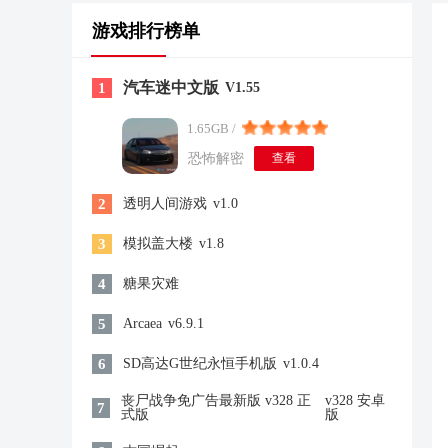
游戏排行榜单
汽车迷中文版
1
V1.55
1.65GB /
恐怖解密
查看
2
透明人间游戏
v1.0
3
模拟盖大楼
v1.8
4
糖果灾难
5
Arcaea
v6.9.1
6
SD高达G世纪永恒手机版
v1.0.4
丧尸战争免广告最新版 v328 正
v328 安卓
7
式版
版