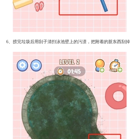
6、捞完垃圾后用刮子清扫泳池壁上的污渍，把附着的脏东西刮掉