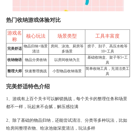
热门收纳游戏体验对比
游戏名
核心玩法
场景类型
工具丰富度
称
物品归纳+场景
房间、泳池、厨房等
捞子、刮子、高压水枪等
完美舒适
清洁
多场景
10+工具
基础收纳盒、架子等5+工
收纳物语
物品分类收纳
以房间收纳为主
具
简单收纳工具，无清洁类工
整理大师
快速整理挑战
小型物品收纳场景
具
完美舒适特色介绍
1、游戏有上百个关卡可以解锁挑战，每个关卡的整理任务和场景
都不一样，玩起来不会腻，解压感拉满
2、除了基础的物品归纳，还能尝试清洁、分类等多种玩法，比如
给房间整理衣物、给泳池做深度清洁，玩法多样