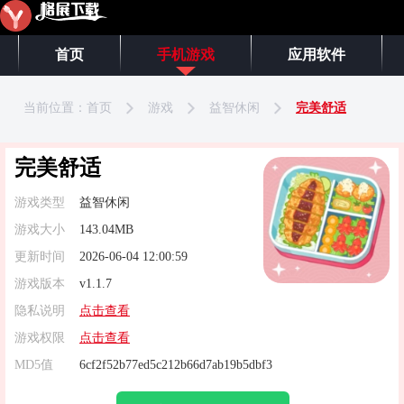
首页
手机游戏
应用软件
当前位置：
首页
游戏
益智休闲
完美舒适
完美舒适
游戏类型
益智休闲
游戏大小
143.04MB
更新时间
2026-06-04 12:00:59
游戏版本
v1.1.7
隐私说明
点击查看
游戏权限
点击查看
MD5值
6cf2f52b77ed5c212b66d7ab19b5dbf3