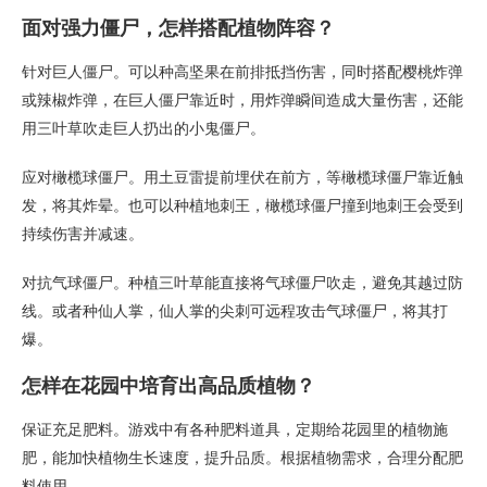
面对强力僵尸，怎样搭配植物阵容？
针对巨人僵尸。可以种高坚果在前排抵挡伤害，同时搭配樱桃炸弹
或辣椒炸弹，在巨人僵尸靠近时，用炸弹瞬间造成大量伤害，还能
用三叶草吹走巨人扔出的小鬼僵尸。
应对橄榄球僵尸。用土豆雷提前埋伏在前方，等橄榄球僵尸靠近触
发，将其炸晕。也可以种植地刺王，橄榄球僵尸撞到地刺王会受到
持续伤害并减速。
对抗气球僵尸。种植三叶草能直接将气球僵尸吹走，避免其越过防
线。或者种仙人掌，仙人掌的尖刺可远程攻击气球僵尸，将其打
爆。
怎样在花园中培育出高品质植物？
保证充足肥料。游戏中有各种肥料道具，定期给花园里的植物施
肥，能加快植物生长速度，提升品质。根据植物需求，合理分配肥
料使用。