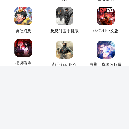
勇敢幻想
反恐射击手机版
nba2k11中文版
绝境猎杀
战斗行动钻石
白荆回廊国际服最
新版
这城有良田官服
星际塔防
剑影仙尊