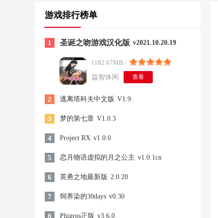
游戏排行榜单
圣诞之吻游戏汉化版
1
v2021.10.20.19
1182.67MB /
益智休闲
查看
2
逃离塔科夫中文版
V1.9
3
梦的第七章
V1.0.3
4
Project RX
v1.0.0
5
恋月物语虚拟的月之公主
v1.0.1cn
6
英勇之地最新版
2.0.20
7
饲养染的30days
v0.30
8
Phigros正版
v3.6.0