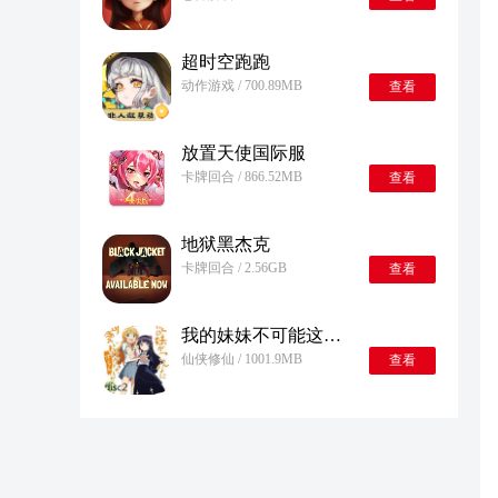
超时空跑跑
动作游戏 / 700.89MB
查看
放置天使国际服
卡牌回合 / 866.52MB
查看
地狱黑杰克
卡牌回合 / 2.56GB
查看
我的妹妹不可能这么可爱2手机版
仙侠修仙 / 1001.9MB
查看