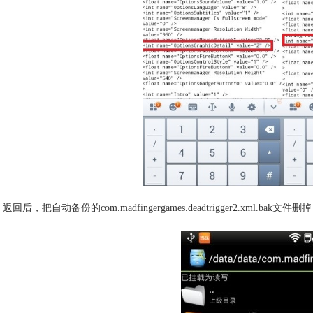
返回后，把自动备份的com.madfingergames.deadtrigger2.xm