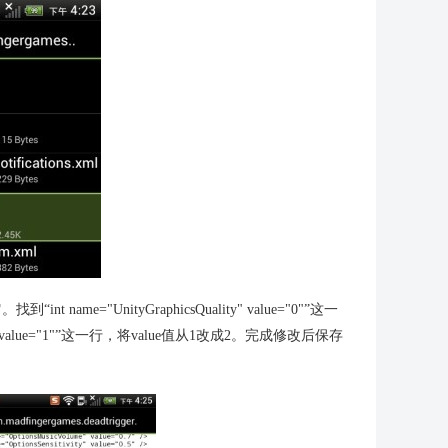
nt name="UnityGraphicsQuality" value="0"”这一
ail" value="1"”这一行，将value值从1改成2。完成修改后保存