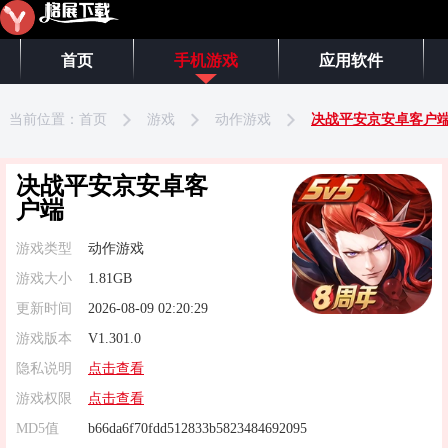
首页
手机游戏
应用软件
当前位置：
首页
游戏
动作游戏
决战平安京安卓客户
决战平安京安卓客
户端
游戏类型
动作游戏
游戏大小
1.81GB
更新时间
2026-08-09 02:20:29
游戏版本
V1.301.0
隐私说明
点击查看
游戏权限
点击查看
MD5值
b66da6f70fdd512833b5823484692095