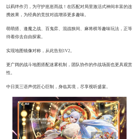
以羁绊作刃，为守护崽崽而战！在匹配对局里激活式神间丰富的连
携效果，为经典的竞技对战增添更多趣味。
萌萌搭、逢魔之战、百鬼弈、混战狭间、麻将棋等趣味玩法，正等
待着你去自由探索。
实现地图镜像对称，从此告别1V2。
更广阔的战斗地图搭配迷雾机制，团队协作的作战场面也更具观赏
性。
中日英三语声优匠心巨制，身临其境，尽享视听盛宴。