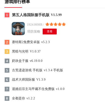
游戏排行榜单
第五人格国际服手机版
1
V1.5.99
1924.86MB /
塔防策略
查看
2
赛特斯2免费安卓版
v5.2.3
3
黑暗与光明
V1.0.37
4
奶块盒子服
v6.19.0.0
5
古荒遗迹游戏 手机版
v1.3.4 手机版
6
战术大师国际服
V1.3.9
7
退婚后宗主马甲藏不住免费版
v1.0.0
8
全都是你
v1.2.2