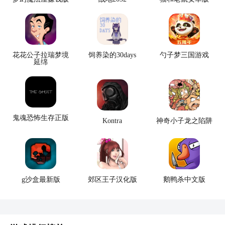
花花公子拉瑞梦境
饲养染的30days
勺子梦三国游戏
延绵
鬼魂恐怖生存正版
Kontra
神奇小子龙之陷阱
g沙盒最新版
郊区王子汉化版
鹅鸭杀中文版