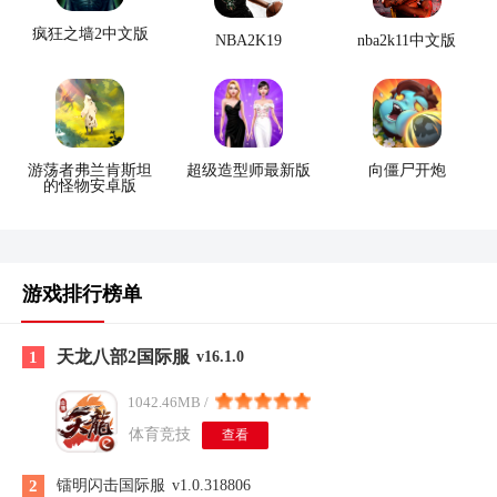
疯狂之墙2中文版
NBA2K19
nba2k11中文版
游荡者弗兰肯斯坦
超级造型师最新版
向僵尸开炮
的怪物安卓版
游戏排行榜单
天龙八部2国际服
1
v16.1.0
1042.46MB /
体育竞技
查看
2
镭明闪击国际服
v1.0.318806