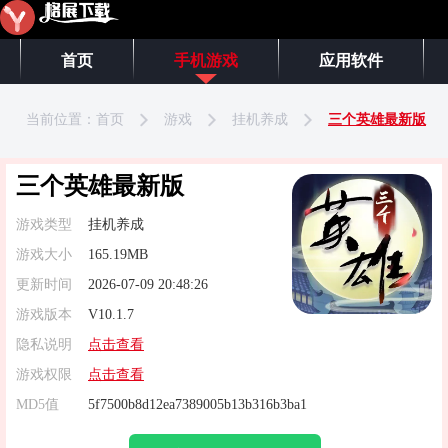
首页
手机游戏
应用软件
当前位置：
首页
游戏
挂机养成
三个英雄最新版
三个英雄最新版
游戏类型
挂机养成
游戏大小
165.19MB
更新时间
2026-07-09 20:48:26
游戏版本
V10.1.7
隐私说明
点击查看
游戏权限
点击查看
MD5值
5f7500b8d12ea7389005b13b316b3ba1