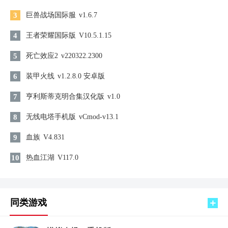
3
巨兽战场国际服
v1.6.7
4
王者荣耀国际版
V10.5.1.15
5
死亡效应2
v220322.2300
6
装甲火线
v1.2.8.0 安卓版
7
亨利斯蒂克明合集汉化版
v1.0
8
无线电塔手机版
vCmod-v13.1
9
血族
V4.831
10
热血江湖
V117.0
同类游戏