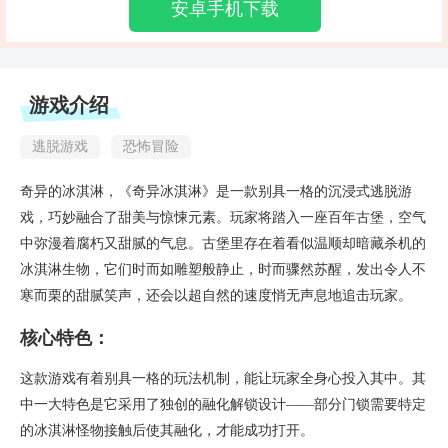
安卓手机下载
游戏介绍
逃脱游戏
恐怖冒险
奇异的冰淇淋，《奇异冰淇淋》是一款别具一格的沉浸式逃脱游
戏，巧妙融合了甜美与惊悚元素。玩家将踏入一座百年古堡，空气
中弥漫着腐朽又甜腻的气息。古堡里存在着看似温顺却暗藏杀机的
冰淇淋生物，它们时而如雕塑般静止，时而骤然苏醒，发出令人不
寒而栗的甜腻笑声，还会以超自然的速度悄无声息地追击玩家。
核心特色：
这款游戏有着别具一格的玩法机制，能让玩家全身心投入其中。其
中一大特色是它采用了独创的融化解锁设计——部分门锁需要特定
的冰淇淋怪物接触后使其融化，才能成功打开。