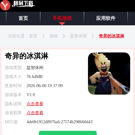
首页
手机游戏
应用软件
当前位置：
首页
游戏
益智休闲
奇异的冰淇淋
奇异的冰淇淋
游戏类型
益智休闲
游戏大小
76.64MB
更新时间
2026-06-06 19:37:09
游戏版本
V1.0
隐私说明
点击查看
游戏权限
点击查看
MD5值
4de0b1912d8976afc27574b298660d43