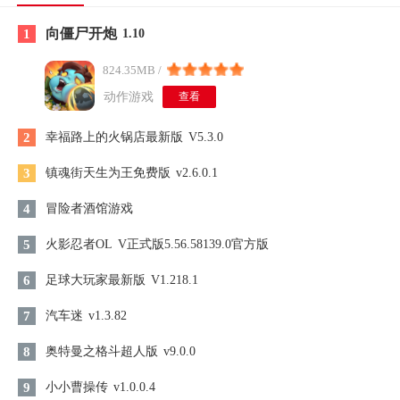
向僵尸开炮
1
1.10
824.35MB /
动作游戏
查看
2
幸福路上的火锅店最新版
V5.3.0
3
镇魂街天生为王免费版
v2.6.0.1
4
冒险者酒馆游戏
5
火影忍者OL
V正式版5.56.58139.0官方版
6
足球大玩家最新版
V1.218.1
7
汽车迷
v1.3.82
8
奥特曼之格斗超人版
v9.0.0
9
小小曹操传
v1.0.0.4