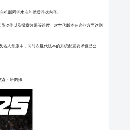
到和主机版同等水准的优质游戏内容。‌
球员动作以及徽章效果等维度，次世代版本在这些方面达到
版以及名人堂版本，同时次世代版本的系统配置要求也已公
杰森・塔图姆。