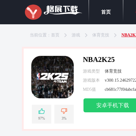
首页
当前位置：
首页
游戏
体育竞技
NBA2K
NBA2K25
游戏类型
体育竞技
游戏版本
v300.15.2462972
MD5值
cb681c77f04abcf
安卓手机下载
97%
3%