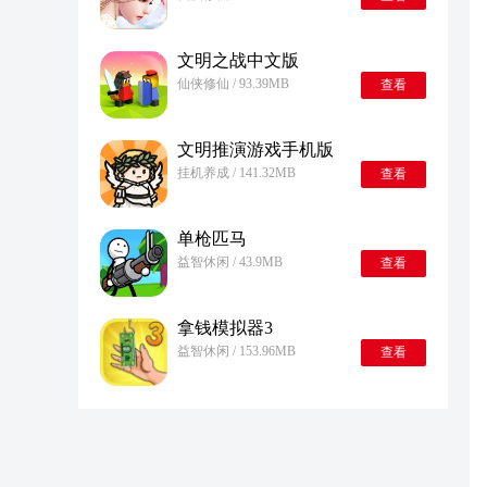
文明之战中文版
仙侠修仙 / 93.39MB
查看
文明推演游戏手机版
挂机养成 / 141.32MB
查看
单枪匹马
益智休闲 / 43.9MB
查看
拿钱模拟器3
益智休闲 / 153.96MB
查看