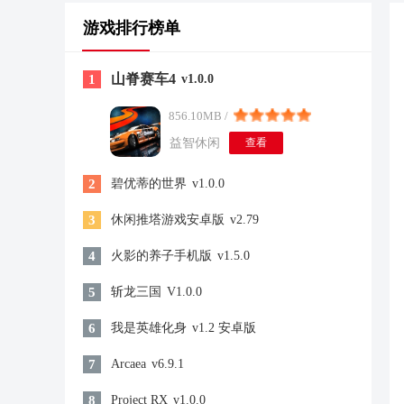
游戏排行榜单
山脊赛车4
1
v1.0.0
856.10MB /
益智休闲
查看
2
碧优蒂的世界
v1.0.0
3
休闲推塔游戏安卓版
v2.79
4
火影的养子手机版
v1.5.0
5
斩龙三国
V1.0.0
6
我是英雄化身
v1.2 安卓版
7
Arcaea
v6.9.1
8
Project RX
v1.0.0