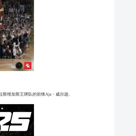
—拉斯维加斯王牌队的前锋Aja・威尔逊。