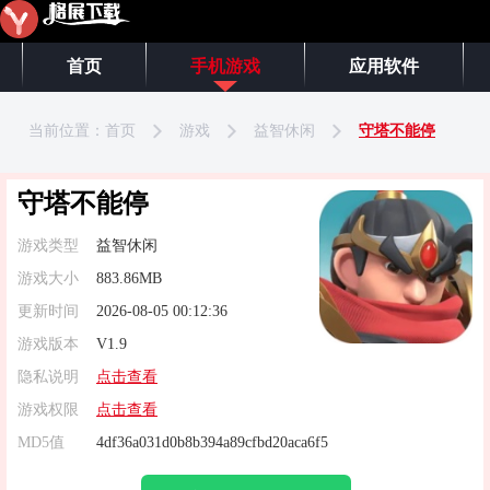
首页
手机游戏
应用软件
当前位置：
首页
游戏
益智休闲
守塔不能停
守塔不能停
游戏类型
益智休闲
游戏大小
883.86MB
更新时间
2026-08-05 00:12:36
游戏版本
V1.9
隐私说明
点击查看
游戏权限
点击查看
MD5值
4df36a031d0b8b394a89cfbd20aca6f5