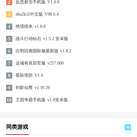
2
反恐射击手机版
V1.0.8
3
nba2k11中文版
V98.0.4
4
绝境猎杀
v1.0.0
5
战斗行动钻石
v1.5.2 安卓版
6
白荆回廊国际服最新版
v1.0.2
7
这城有良田官服
v257.000
8
星际塔防
V1.0
9
剑影仙尊
v1.10.29
10
王国争霸手机版
v1.0安卓版
同类游戏