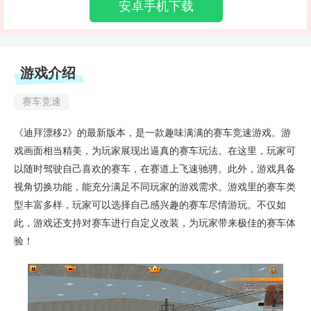
安卓手机下载
游戏介绍
赛车竞速
《迪拜漂移2》的最新版本，是一款趣味满满的赛车竞速游戏。游
戏画面相当精美，为玩家展现出逼真的赛车玩法。在这里，玩家可
以随时驾驶自己喜欢的赛车，在赛道上飞速驰骋。此外，游戏具备
视角切换功能，能充分满足不同玩家的游戏需求。游戏里的赛车类
型丰富多样，玩家可以选择自己感兴趣的赛车尽情游玩。不仅如
此，游戏还支持对赛车进行自定义改装，为玩家带来极佳的赛车体
验！