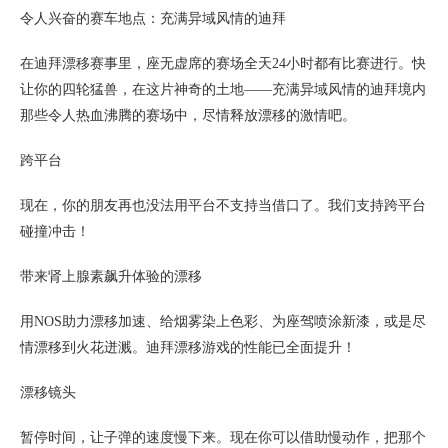
令人兴奋的赛车地点：充满异域风情的迪拜
在迪拜漂移赛事里，座无虚席的赛场全天24小时都有比赛进行。快
让你的四轮猛兽，在这片神奇的土地——充满异域风情的迪拜境内
那些令人热血沸腾的赛场中，尽情释放漂移的激情吧。
跨平台
现在，你的朋友再也没法用平台不支持当借口了。我们支持跨平台
碰撞冲击！
带来肾上腺素飙升体验的漂移
用NOS助力漂移加速、给烟雾染上色彩、为座驾喷涂新漆，或是尽
情漂移到火花迸溅。迪拜漂移游戏的性能已全面提升！
漂移镜头
暂停时间，让子弹的速度慢下来。现在你可以借助慢动作，把那个