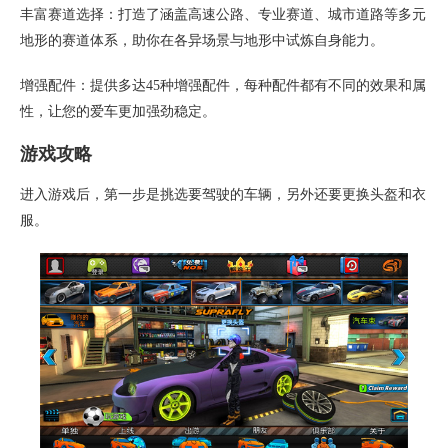
丰富赛道选择：打造了涵盖高速公路、专业赛道、城市道路等多元
地形的赛道体系，助你在各异场景与地形中试炼自身能力。
增强配件：提供多达45种增强配件，每种配件都有不同的效果和属
性，让您的爱车更加强劲稳定。
游戏攻略
进入游戏后，第一步是挑选要驾驶的车辆，另外还要更换头盔和衣
服。