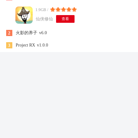
1.9GB /
仙侠修仙
查看
2
火影的养子
v6.0
3
Project RX
v1.0.0
4
清洁工传说
2.0
5
大学助教生活slg
v1.40
6
女仆LIFE全cg最新版
V2.0Fixed+Xtras
7
和感薄弱妹妹一起的简单生活
v0.99.0
8
妹存在感
0.99
9
黑暗同伴s2
v1.0
10
女仆life全cg解锁版
v2.0