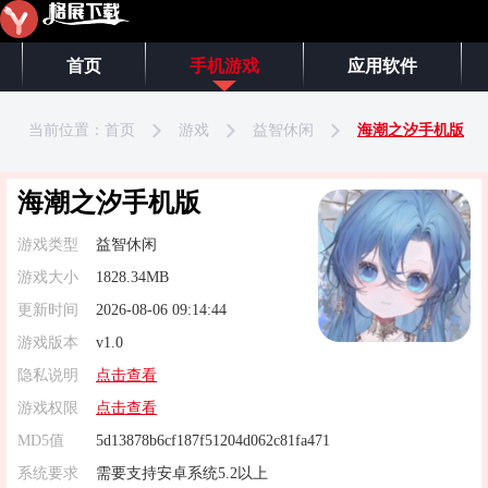
首页
手机游戏
应用软件
当前位置：
首页
游戏
益智休闲
海潮之汐手机版
海潮之汐手机版
游戏类型
益智休闲
游戏大小
1828.34MB
更新时间
2026-08-06 09:14:44
游戏版本
v1.0
隐私说明
点击查看
游戏权限
点击查看
MD5值
5d13878b6cf187f51204d062c81fa471
系统要求
需要支持安卓系统5.2以上