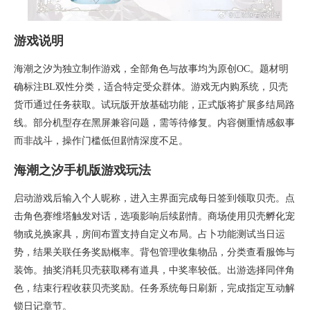
游戏说明
海潮之汐为独立制作游戏，全部角色与故事均为原创OC。题材明
确标注BL双性分类，适合特定受众群体。游戏无内购系统，贝壳
货币通过任务获取。试玩版开放基础功能，正式版将扩展多结局路
线。部分机型存在黑屏兼容问题，需等待修复。内容侧重情感叙事
而非战斗，操作门槛低但剧情深度不足。
海潮之汐手机版游戏玩法
启动游戏后输入个人昵称，进入主界面完成每日签到领取贝壳。点
击角色赛维塔触发对话，选项影响后续剧情。商场使用贝壳孵化宠
物或兑换家具，房间布置支持自定义布局。占卜功能测试当日运
势，结果关联任务奖励概率。背包管理收集物品，分类查看服饰与
装饰。抽奖消耗贝壳获取稀有道具，中奖率较低。出游选择同伴角
色，结束行程收获贝壳奖励。任务系统每日刷新，完成指定互动解
锁日记章节。