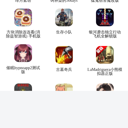
绯月絮语
饲养染的30days
猛鬼宿舍魔改版
方块消除连连看(消
生存小队
银河袭击独立行动
除益智游戏) 手机版
飞机全解锁版
催眠hypnoapp2测试
古墓奇兵
LaMadriguera小熊模
版
拟器正版
听声辨位
织梦森林正版
战火与永恒最新版