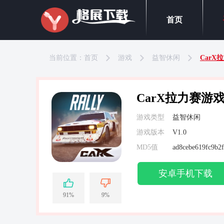
首页
当前位置：
首页
游戏
益智休闲
Car
CarX拉力赛游
游戏类型
益智休闲
游戏版本
V1.0
MD5值
ad8cebe619fc9b2
安卓手机下载
91%
9%