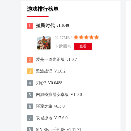
游戏排行榜单
殖民时代
1
v1.0.49
92.57MB /
卡牌回合
查看
2
爱是一道光正版
v1.0.7
3
雅波战记
V1.0.2
4
刃心2
V0.0488
5
网游模拟器安卓版
V1.0.0
6
璀璨之旅
v6.3.0
7
攻城掠地
V17.6.0
8
SiNiSistar手机版
v1.11.71