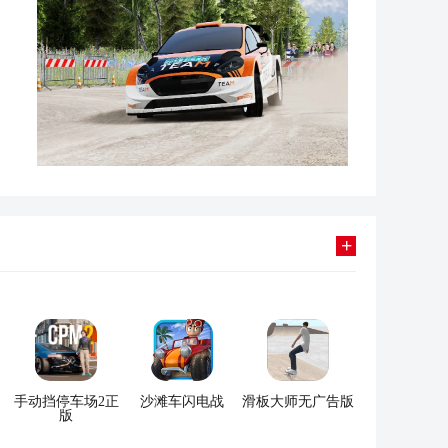
+
手动挡停车场2正
沙滩车闪电战
滑板大师无广告版
版