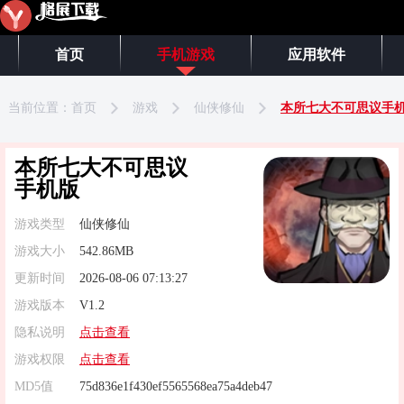
首页
手机游戏
应用软件
当前位置：
首页
游戏
仙侠修仙
本所七大不可思议手
本所七大不可思议
手机版
游戏类型
仙侠修仙
游戏大小
542.86MB
更新时间
2026-08-06 07:13:27
游戏版本
V1.2
隐私说明
点击查看
游戏权限
点击查看
MD5值
75d836e1f430ef5565568ea75a4deb47