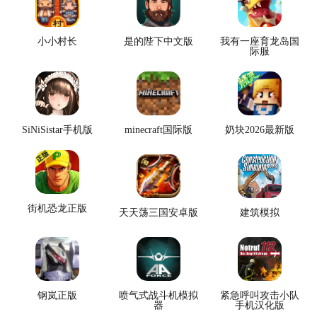
小小村长
是的陛下中文版
我有一座育龙岛国
际服
SiNiSistar手机版
minecraft国际版
奶块2026最新版
街机恐龙正版
天天荡三国安卓版
建筑模拟
钢岚正版
喷气式战斗机模拟
紧急呼叫攻击小队
器
手机汉化版