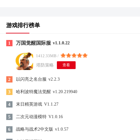
游戏排行榜单
万国觉醒国际服
1
v1.1.0.22
1412.33MB /
塔防策略
查看
2
以闪亮之名台服
v2.2.3
3
哈利波特魔法觉醒
v1.20.219940
4
末日精英游戏
V1.1.27
5
二次元动漫模特
V1.0.16
6
战略与战术2中文版
v1.0.57