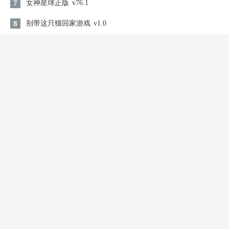
7
女神星球正版
v76.1
8
别带这只猫回家游戏
v1.0
9
残酷世界的拯救之道
V1.0.4.107
10
地球末日生存
V1.18.10
同类游戏
仙剑奇侠传九野安卓版
仙侠修仙 / 1.73GB
查看
2026-08-09 03:50:36更新
逍遥九歌行
仙侠修仙 / 895.88MB
查看
2026-08-09 03:44:12更新
远征2