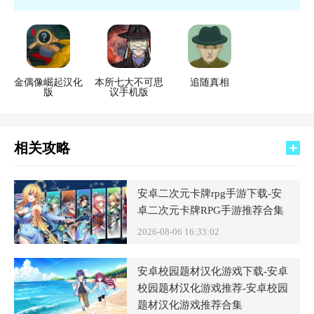
时继续。当你灵光一闪解开谜题时，那种豁然开朗的满足感，就是
这类游戏最独特的魅力。
金偶像崛起汉化
本所七大不可思
追随真相
版
议手机版
相关攻略
安卓二次元卡牌rpg手游下载-安
卓二次元卡牌RPG手游推荐合集
2026-08-06 16:33:02
安卓校园题材汉化游戏下载-安卓
校园题材汉化游戏推荐-安卓校园
题材汉化游戏推荐合集