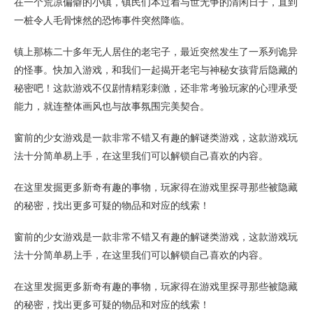
在一个荒凉偏僻的小镇，镇民们本过着与世无争的清闲日子，直到
一桩令人毛骨悚然的恐怖事件突然降临。
镇上那栋二十多年无人居住的老宅子，最近突然发生了一系列诡异
的怪事。快加入游戏，和我们一起揭开老宅与神秘女孩背后隐藏的
秘密吧！这款游戏不仅剧情精彩刺激，还非常考验玩家的心理承受
能力，就连整体画风也与故事氛围完美契合。
窗前的少女游戏是一款非常不错又有趣的解谜类游戏，这款游戏玩
法十分简单易上手，在这里我们可以解锁自己喜欢的内容。
在这里发掘更多新奇有趣的事物，玩家得在游戏里探寻那些被隐藏
的秘密，找出更多可疑的物品和对应的线索！
窗前的少女游戏是一款非常不错又有趣的解谜类游戏，这款游戏玩
法十分简单易上手，在这里我们可以解锁自己喜欢的内容。
在这里发掘更多新奇有趣的事物，玩家得在游戏里探寻那些被隐藏
的秘密，找出更多可疑的物品和对应的线索！