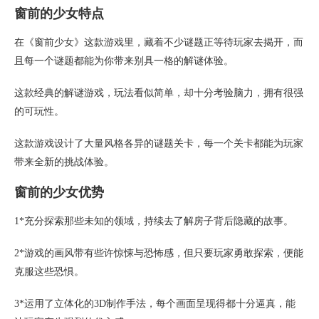
窗前的少女特点
在《窗前少女》这款游戏里，藏着不少谜题正等待玩家去揭开，而
且每一个谜题都能为你带来别具一格的解谜体验。
这款经典的解谜游戏，玩法看似简单，却十分考验脑力，拥有很强
的可玩性。
这款游戏设计了大量风格各异的谜题关卡，每一个关卡都能为玩家
带来全新的挑战体验。
窗前的少女优势
1*充分探索那些未知的领域，持续去了解房子背后隐藏的故事。
2*游戏的画风带有些许惊悚与恐怖感，但只要玩家勇敢探索，便能
克服这些恐惧。
3*运用了立体化的3D制作手法，每个画面呈现得都十分逼真，能