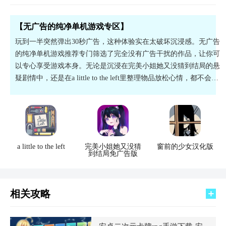
【无广告的纯净单机游戏专区】
玩到一半突然弹出30秒广告，这种体验实在太破坏沉浸感。无广告
的纯净单机游戏推荐专门筛选了完全没有广告干扰的作品，让你可
以专心享受游戏本身。无论是沉浸在完美小姐她又没猜到结局的悬
疑剧情中，还是在a little to the left里整理物品放松心情，都不会有
任何弹窗打断你。这些游戏大多支持离线运行，没有网络也能畅
玩，是最纯粹的游戏体验。
a little to the left
完美小姐她又没猜
窗前的少女汉化版
到结局免广告版
相关攻略