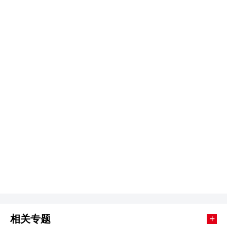
+
相关专题