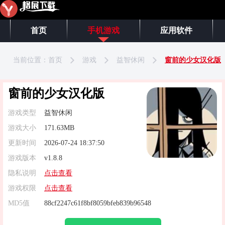
首页
手机游戏
应用软件
当前位置：
首页
游戏
益智休闲
窗前的少女汉化版
窗前的少女汉化版
游戏类型
益智休闲
游戏大小
171.63MB
更新时间
2026-07-24 18:37:50
游戏版本
v1.8.8
隐私说明
点击查看
游戏权限
点击查看
MD5值
88cf2247c61f8bf8059bfeb839b96548