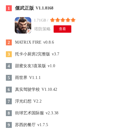
偃武正版
1
V1.1.8168
1.71GB /
塔防策略
查看
2
MATR1X FIRE
v0.8.6
3
托卡小厨房2完整版
v3.7
4
甜蜜女友3直装版
v1.0
5
雨世界
V1.1.1
6
真实驾驶学校
V1.10.42
7
浮光幻想
V2.2
8
街球艺术国际服
v2.3.38
9
苏西的餐厅
v1.7.5