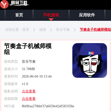
首页
手机游戏
应用软件
当前位置：
首页
游戏
音乐节奏
节奏盒子机械师模组
节奏盒子机械师模
组
游戏类型
音乐节奏
游戏大小
31.78MB
更新时间
2026-06-04 10:13:44
游戏版本
v1.0
隐私说明
点击查看
游戏权限
点击查看
MD5值
8bf8faa270bbf37a6659e42df583358a