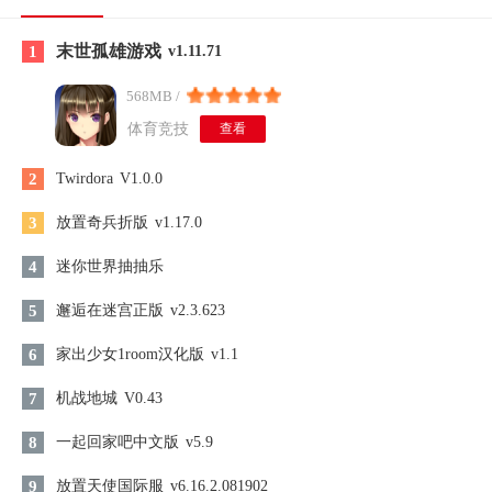
末世孤雄游戏
1
v1.11.71
568MB /
体育竞技
查看
2
Twirdora
V1.0.0
3
放置奇兵折版
v1.17.0
4
迷你世界抽抽乐
5
邂逅在迷宫正版
v2.3.623
6
家出少女1room汉化版
v1.1
7
机战地城
V0.43
8
一起回家吧中文版
v5.9
9
放置天使国际服
v6.16.2.081902