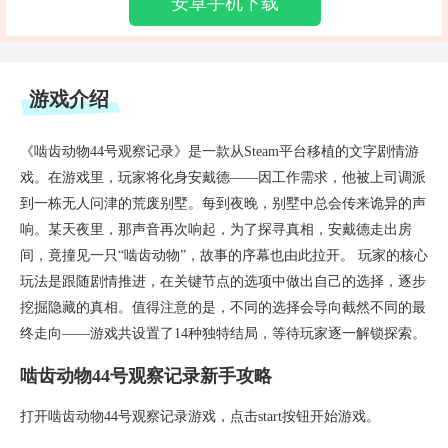
安卓手机下载
游戏介绍
《啮齿动物44号观察记录》是一款从Steam平台移植的文字剧情游
戏。在游戏里，玩家将化身安戴德——因工作需求，他被上司调派
到一栋无人问津的荒废别墅。每到夜晚，别墅中总会传来诡异的声
响。某天夜里，那声音再次响起，为了探寻真相，安戴德走出房
间，竟撞见一只“啮齿动物”，故事的序幕也由此拉开。 玩家的核心
玩法是跟随剧情推进，在关键节点的选项中做出自己的选择，逐步
挖掘隐藏的真相。值得注意的是，不同的选择会导向截然不同的最
终走向——游戏共设置了14种独特结局，等待玩家逐一解锁探索。
啮齿动物44号观察记录新手攻略
打开啮齿动物44号观察记录游戏，点击start按钮开始游戏。