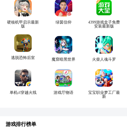
硬核机甲启示最新
绿茵信仰
4399游戏盒子免费
版
安装最新版
逃脱恐怖后室
魔窟暗黑世界
火柴人魂斗罗
单机cf穿越火线
游戏厅物语
宝宝职业梦工厂最
新
游戏排行榜单