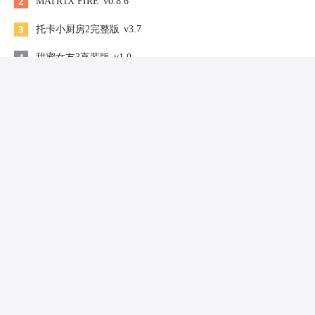
2
MATR1X FIRE
v0.8.6
3
托卡小厨房2完整版
v3.7
4
甜蜜女友3直装版
v1.0
5
雨世界
V1.1.1
6
真实驾驶学校
V1.10.42
7
浮光幻想
V2.2
8
街球艺术国际服
v2.3.38
9
苏西的餐厅
v1.7.5
10
美职篮篮球大师
v5.5.1
同类游戏