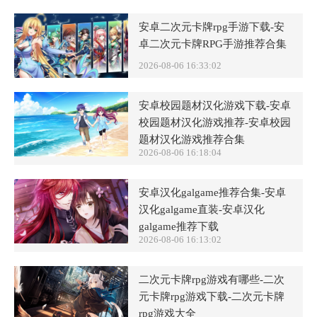
安卓二次元卡牌rpg手游下载-安
卓二次元卡牌RPG手游推荐合集
2026-08-06 16:33:02
安卓校园题材汉化游戏下载-安卓
校园题材汉化游戏推荐-安卓校园
题材汉化游戏推荐合集
2026-08-06 16:18:04
安卓汉化galgame推荐合集-安卓
汉化galgame直装-安卓汉化
galgame推荐下载
2026-08-06 16:13:02
二次元卡牌rpg游戏有哪些-二次
元卡牌rpg游戏下载-二次元卡牌
rpg游戏大全