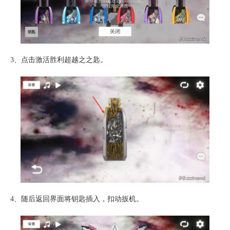
3、点击激活胜利超越之之匙。
4、随后返回界面将钥匙插入，扣动扳机。