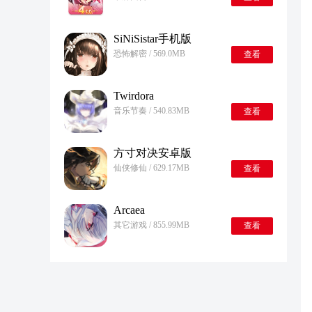
SiNiSistar手机版
恐怖解密 / 569.0MB
查看
Twirdora
音乐节奏 / 540.83MB
查看
方寸对决安卓版
仙侠修仙 / 629.17MB
查看
Arcaea
其它游戏 / 855.99MB
查看