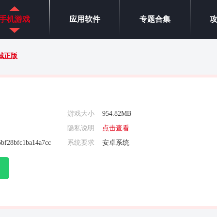
手机游戏
应用软件
专题合集
城正版
游戏大小
954.82MB
隐私说明
点击查看
5bf28bfc1ba14a7cc
系统要求
安卓系统