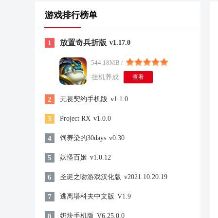
游戏排行榜单
放置奇兵折版
1
v1.17.0
544.18MB /
挂机养成
查看
2
无畏契约手机版
v1.1.0
3
Project RX
v1.0.0
4
饲养染的30days
v0.30
5
妖怪百姬
v1.0.12
6
圣诞之吻游戏汉化版
v2021.10.20.19
7
逃离塔科夫中文版
V1.9
8
奶块手机版
V6.25.0.0