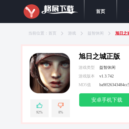
首页
当前位置：
首页
游戏
益智休闲
旭日之
旭日之城正版
游戏类型
益智休闲
游戏版本
v1.3.742
MD5值
ba9ff26343484cc
安卓手机下载
92%
8%