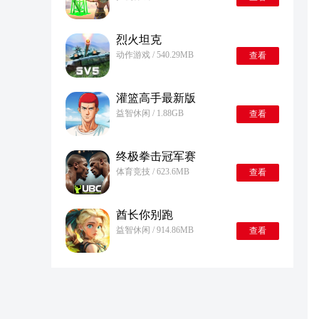
烈火坦克
动作游戏 / 540.29MB
查看
灌篮高手最新版
益智休闲 / 1.88GB
查看
终极拳击冠军赛
体育竞技 / 623.6MB
查看
酋长你别跑
益智休闲 / 914.86MB
查看