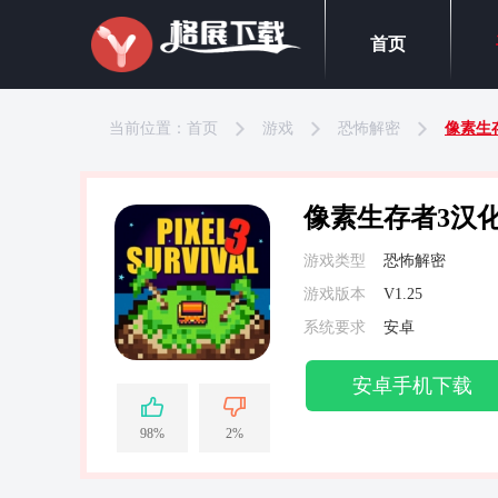
首页
当前位置：
首页
游戏
恐怖解密
像素生
像素生存者3汉
游戏类型
恐怖解密
游戏版本
V1.25
系统要求
安卓
安卓手机下载
98%
2%