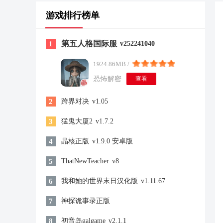
游戏排行榜单
第五人格国际服
1
v252241040
1924.86MB /
恐怖解密
查看
2
跨界对决
v1.05
3
猛鬼大厦2
v1.7.2
4
晶核正版
v1.9.0 安卓版
5
ThatNewTeacher
v8
6
我和她的世界末日汉化版
v1.11.67
7
神探诡事录正版
8
初音岛galgame
v2.1.1