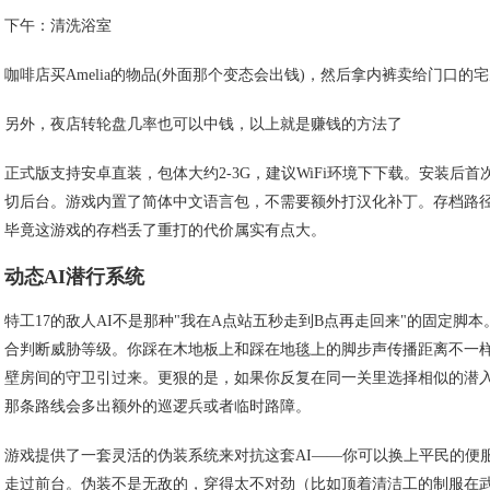
下午：清洗浴室
咖啡店买Amelia的物品(外面那个变态会出钱)，然后拿内裤卖给门口的宅男
另外，夜店转轮盘几率也可以中钱，以上就是赚钱的方法了
正式版支持安卓直装，包体大约2-3G，建议WiFi环境下下载。安装
切后台。游戏内置了简体中文语言包，不需要额外打汉化补丁。存档路径在设备
毕竟这游戏的存档丢了重打的代价属实有点大。
动态AI潜行系统
特工17的敌人AI不是那种"我在A点站五秒走到B点再走回来"的固定
合判断威胁等级。你踩在木地板上和踩在地毯上的脚步声传播距离不一样
壁房间的守卫引过来。更狠的是，如果你反复在同一关里选择相似的潜入
那条路线会多出额外的巡逻兵或者临时路障。
游戏提供了一套灵活的伪装系统来对抗这套AI——你可以换上平民的便
走过前台。伪装不是无敌的，穿得太不对劲（比如顶着清洁工的制服在