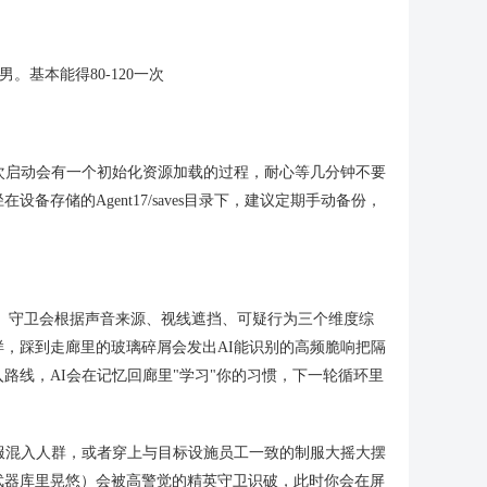
。基本能得80-120一次
后首次启动会有一个初始化资源加载的过程，耐心等几分钟不要
存储的Agent17/saves目录下，建议定期手动备份，
脚本。守卫会根据声音来源、视线遮挡、可疑行为三个维度综
，踩到走廊里的玻璃碎屑会发出AI能识别的高频脆响把隔
路线，AI会在记忆回廊里"学习"你的习惯，下一轮循环里
服混入人群，或者穿上与目标设施员工一致的制服大摇大摆
武器库里晃悠）会被高警觉的精英守卫识破，此时你会在屏