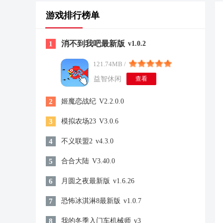
游戏排行榜单
消不到我吧最新版
1
v1.0.2
121.74MB /
益智休闲
查看
2
姬魔恋战纪
V2.2.0.0
3
模拟农场23
V3.0.6
4
不义联盟2
v4.3.0
5
合合大陆
V3.40.0
6
月圆之夜最新版
v1.6.26
7
恐怖冰淇淋8最新版
v1.0.7
8
我的冬季入门车机械师
v3