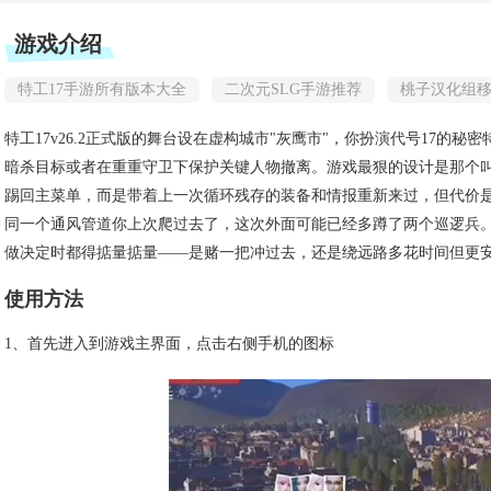
游戏介绍
特工17手游所有版本大全
二次元SLG手游推荐
桃子汉化组移
特工17v26.2正式版的舞台设在虚构城市"灰鹰市"，你扮演代号17
暗杀目标或者在重重守卫下保护关键人物撤离。游戏最狠的设计是那个叫
踢回主菜单，而是带着上一次循环残存的装备和情报重新来过，但代价
同一个通风管道你上次爬过去了，这次外面可能已经多蹲了两个巡逻兵。
做决定时都得掂量掂量——是赌一把冲过去，还是绕远路多花时间但更
使用方法
1、首先进入到游戏主界面，点击右侧手机的图标