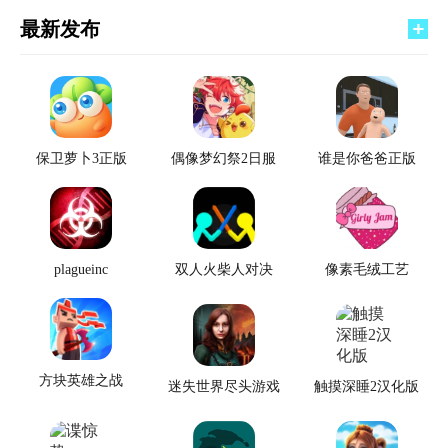
最新发布
保卫萝卜3正版
偶像梦幻祭2日服
谁是你爸爸正版
plagueinc
双人火柴人对决
像素毛绒工艺
方块英雄之战
迷失世界尽头游戏
触摸深睡2汉化版