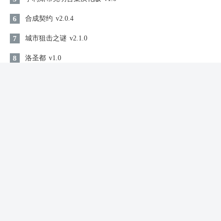
6
合成契约
v2.0.4
7
城市狙击之谜
v2.1.0
8
洛圣都
v1.0
9
千年之旅
v1.0.0
10
地面挖掘机手机版
v2.8.0 安卓版
同类游戏
纯白和弦
仙侠修仙 / 1.81GB
查看
2026-08-07 17:04:29更新
我的勇者正版
仙侠修仙 / 1.23GB
查看