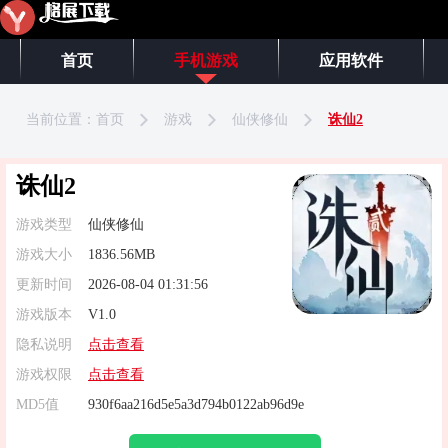
首页
手机游戏
应用软件
当前位置：
首页
游戏
仙侠修仙
诛仙2
诛仙2
游戏类型
仙侠修仙
游戏大小
1836.56MB
更新时间
2026-08-04 01:31:56
游戏版本
V1.0
隐私说明
点击查看
游戏权限
点击查看
MD5值
930f6aa216d5e5a3d794b0122ab96d9e