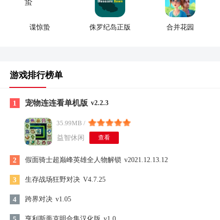
谍惊蛰
侏罗纪岛正版
合并花园
游戏排行榜单
宠物连连看单机版
1
v2.2.3
35.99MB /
益智休闲
查看
2
假面骑士超巅峰英雄全人物解锁
v2021.12.13.12
3
生存战场狂野对决
V4.7.25
4
跨界对决
v1.05
5
亨利斯蒂克明合集汉化版
v1.0