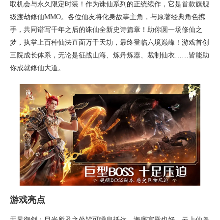
取机会与永久限定时装！作为诛仙系列的正统续作，它是首款旗舰
级渡劫修仙MMO。各位仙友将化身故事主角，与原著经典角色携
手，共同谱写千年之后的诛仙全新史诗篇章！助你圆一场修仙之
梦，执掌上百种仙法直面万千天劫，最终登临六境巅峰！游戏首创
三院成长体系，无论是征战山海、炼丹炼器、裁制仙衣……皆能助
你成就修仙大道。
游戏亮点
无界御剑：目光所及之处皆可瞬息抵达，海底宫殿也好，云上仙岛