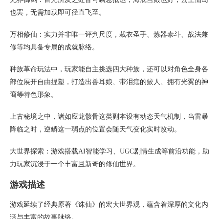
也罢，无需加载即可径直飞至。
万相修仙：实力并非唯一评判尺度，裁衣圣手、炼器泰斗、战法兼
修等均具备专属的成就脉络。
种族革命玩法中，玩家能自主挑选四大种族，还可以对角色全身各
部位展开自由捏塑，打造出兽耳娘、带泪痣的鲛人、拥有光翼的神
裔等特色形象。
上古秘境之中，诸如应龙骸骨这类副本设有动态天气机制，当雷暴
降临之时，逆鳞这一弱点的位置会随天气变化实时改动。
大世界探索：游戏搭载AI智能学习、UGC剧情生成等前沿功能，助
力玩家沉浸于一个丰富且新奇的修仙世界。
游戏描述
游戏延续了经典原著《诛仙》的宏大世界观，蕴含着深厚的文化内
涵与丰富的故事脉络。