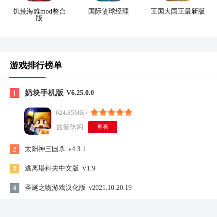
饥荒海难mod整合
国际篮球经理
王国大国王最新版
版
游戏排行榜单
奶块手机版
1
V6.25.0.0
624.85MB /
益智休闲
查看
2
太阳神三国杀
v4.3.1
3
逃离塔科夫中文版
V1.9
4
圣诞之吻游戏汉化版
v2021.10.20.19
5
女仆LIFE全cg最新版
V2.0Fixed+Xtras