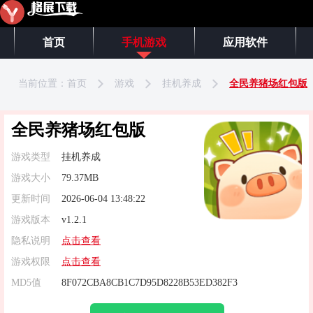
首页
手机游戏
应用软件
当前位置：
首页
游戏
挂机养成
全民养猪场红包版
全民养猪场红包版
游戏类型
挂机养成
游戏大小
79.37MB
更新时间
2026-06-04 13:48:22
游戏版本
v1.2.1
隐私说明
点击查看
游戏权限
点击查看
MD5值
8F072CBA8CB1C7D95D8228B53ED382F3