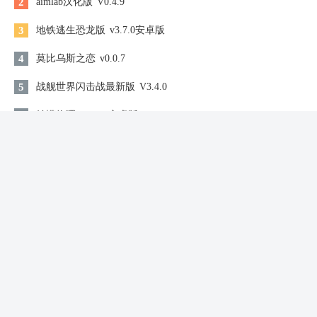
2
aimlab汉化版
V0.4.9
3
地铁逃生恐龙版
v3.7.0安卓版
4
莫比乌斯之恋
v0.0.7
5
战舰世界闪击战最新版
V3.4.0
6
妙懂物理
v3.6.5 安卓版
7
完美恋人
1.0
8
初音未来：缤纷舞台
V5.2.1
9
洪恩儿童英语安卓版
V4.2.3
10
小森生活日服
v2.0.6
同类软件