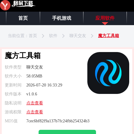
首页
手机游戏
应用软件
当前位置：
首页
软件
聊天交友
魔方工具箱
魔方工具箱
软件类型
聊天交友
软件大小
58.05MB
更新时间
2026-07-20 16:33:29
软件版本
v1.0.6
隐私说明
点击查看
游戏权限
点击查看
MD5值
7cec6bf82f9a137b7fc24fbb254324b3