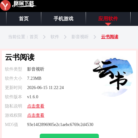
首页
手机游戏
应用软件
当前位置：
首页
软件
影音视听
云书阅读
云书阅读
软件类型
影音视听
软件大小
7.23MB
更新时间
2026-06-15 11:22:24
软件版本
v1.6.0
隐私说明
点击查看
游戏权限
点击查看
MD5值
93e14f2896905e2c1aebc6769c2d4530