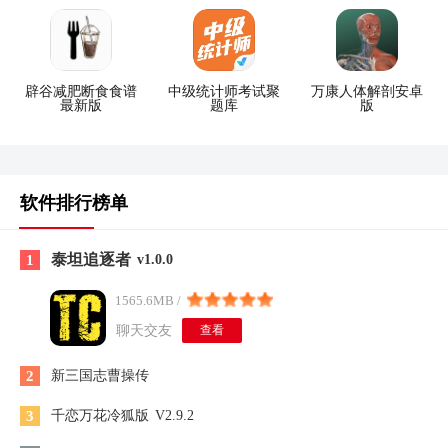
辟谷减肥断食食谱
中级统计师考试聚
万康人体解剖安卓
最新版
题库
版
软件排行榜单
泰坦追逐者
1
v1.0.0
1565.6MB /
聊天交友
查看
2
新三国志曹操传
3
千恋万花冷狐版
V2.9.2