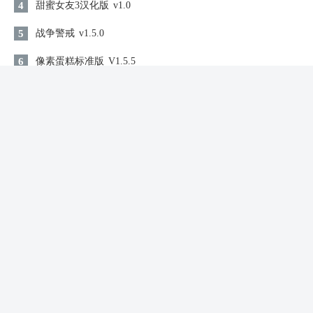
4
甜蜜女友3汉化版
v1.0
5
战争警戒
v1.5.0
6
像素蛋糕标准版
V1.5.5
7
黯海
v1.0.0.2
8
Photoshop
v17.7.8 安卓版
9
魔幻地球
2.9.5
10
缘之空汉化版
V1.0.0
同类软件
爱阅小说书源
影音视听 / 19.77MB
查看
2026-08-10 20:48:22更新