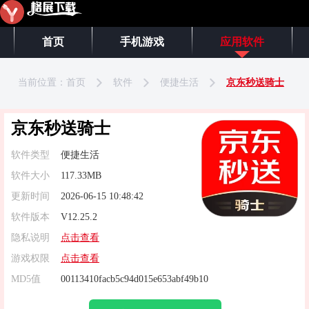
首页
手机游戏
应用软件
当前位置：
首页
软件
便捷生活
京东秒送骑士
京东秒送骑士
软件类型
便捷生活
软件大小
117.33MB
更新时间
2026-06-15 10:48:42
软件版本
V12.25.2
隐私说明
点击查看
游戏权限
点击查看
MD5值
00113410facb5c94d015e653abf49b10