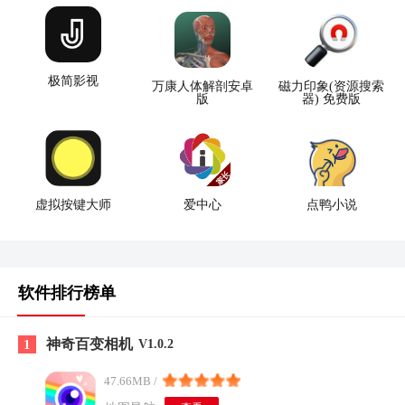
极简影视
万康人体解剖安卓
磁力印象(资源搜索
版
器) 免费版
虚拟按键大师
爱中心
点鸭小说
软件排行榜单
神奇百变相机
1
V1.0.2
47.66MB /