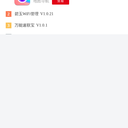
地图导航
查看
2
碧玉WiFi管理
V1.0.21
3
万能速联宝
V1.0.1
4
视频格式转换工厂
V2.9
5
泱泱影视免费
v3.0
6
妙玩漫影
v1.0.0
7
洪恩儿童英语安卓版
V4.2.3
8
快字幕视频制作
v2.1.7
9
轻拍相机
v1.7
10
百度地图手表版
v1.2.0