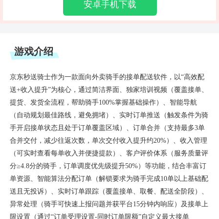
安卓手机下载
游戏介绍
京东秒送骑士作为一款面向外卖骑手的接单配送软件，以“高效配
送+收入提升”为核心，通过简洁界面、独家培训视频（覆盖接单、
提货、发货全流程，帮助骑手100%掌握基础操作）、智能导航
（自动规划最佳路线，避免拥堵）、实时订单推送（触发条件为骑
手开启接单状态且处于订单覆盖区域）、订单合并（支持最多3单
合并交付，减少往返次数，单次交付收入提升约20%）、收入管理
（可实时查看每单收入并便捷提款）、客户评价体系（服务质量评
分≥4.8分的骑手，订单调度优先级提升50%）等功能，结合丰富订
单资源、智能算法分配订单（解锁要求为骑手完成10单以上基础配
送且无投诉）、实时订单跟踪（覆盖接单、取餐、配送全阶段）、
异常处理（骑手可快速上报问题并获平台15分钟内响应）及接单上
限设置（通过“订单受理设置-同时订单限额”自定义最大接单