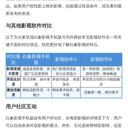
品。如果用户想找新上映的影视，也能通过筛选条件，优先看到最
新发布的资源。
与其他影视软件对比
以下为大家呈现白象影视手机版与另外两款常见影视软件在一些关
键方面的对比情况，助您更好地了解白象影视的特点。
对比项
白象影视手机
影视软件A
影视软件B
目
版
影视资源
涵盖各类影视，资
热门影视资源多，
某一类影视（如韩剧）资
丰富度
源广泛且更新快
但小众资源少
源有优势，整体略逊
界面友好
简洁清晰，操作便
界面功能多，稍显
界面简洁但部分功能隐藏
度
捷
复杂
深
播放流畅
网络适配性强，卡
网络要求较高，易
流畅度一般，偶尔缓冲
度
顿少
卡顿
用户社区互动
白象影视手机版设有用户评论区，在每部影视的详情页下方，用户
可以自由发表对该影视的看法、评价。无论是称赞精彩剧情，还是