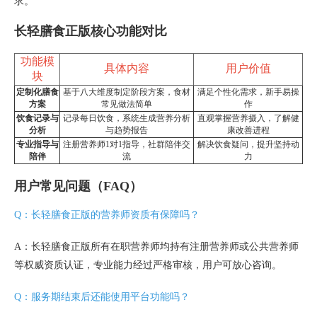
求。
长轻膳食正版核心功能对比
功能模
具体内容
用户价值
块
定制化膳食
基于八大维度制定阶段方案，食材
满足个性化需求，新手易操
方案
常见做法简单
作
饮食记录与
记录每日饮食，系统生成营养分析
直观掌握营养摄入，了解健
分析
与趋势报告
康改善进程
专业指导与
注册营养师1对1指导，社群陪伴交
解决饮食疑问，提升坚持动
陪伴
流
力
用户常见问题（FAQ）
Q：长轻膳食正版的营养师资质有保障吗？
A：长轻膳食正版所有在职营养师均持有注册营养师或公共营养师
等权威资质认证，专业能力经过严格审核，用户可放心咨询。
Q：服务期结束后还能使用平台功能吗？