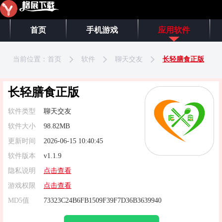
首页
手机游戏
应用软件
当前位置：
首页
软件
聊天交友
长轻膳食正版
长轻膳食正版
软件类型
聊天交友
软件大小
98.82MB
更新时间
2026-06-15 10:40:45
软件版本
v1.1.9
隐私说明
点击查看
游戏权限
点击查看
MD5值
73323C24B6FB1509F39F7D36B3639940