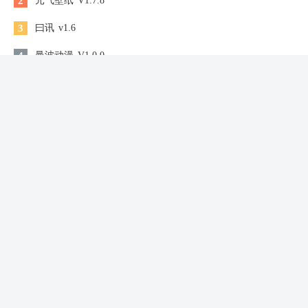
2
元气壁纸
V1.7.8
3
曰讯
v1.6
4
曼波动漫
V1.0.0
5
搬家拉货助手
v1.0.9
6
掌上词典
V0.4.5
7
instamag美图 安卓版
v4.9.1
8
精读圣经完整版
v1.0.1.8
9
下厨了
v1.0.4
10
我是椅子
v1.0
同类软件