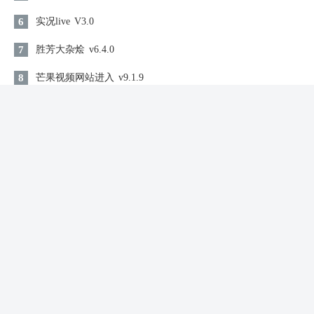
6
实况live
V3.0
7
胜芳大杂烩
v6.4.0
8
芒果视频网站进入
v9.1.9
9
猪猪视频
v1.1
10
溪鸟
V5.3.6.2
同类软件
南瓜换机互传助手
聊天交友 / 7.09MB
查看
2026-08-06 14:15:14更新
极速工具箱
聊天交友 / 25.9MB
查看