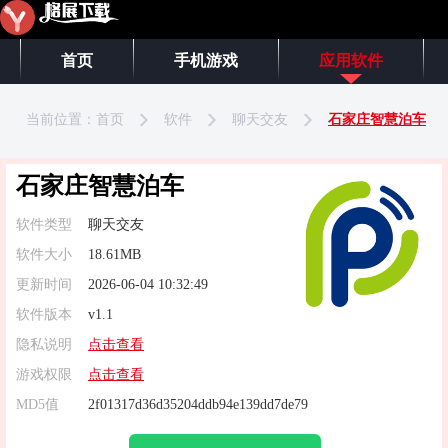
首页
手机游戏
应用软件
当前位置：
首页
软件
聊天交友
石家庄智慧泊车
石家庄智慧泊车
软件类型
聊天交友
软件大小
18.61MB
更新时间
2026-06-04 10:32:49
软件版本
v1.1
隐私说明
点击查看
游戏权限
点击查看
MD5值
2f01317d36d35204ddb94e139dd7de79