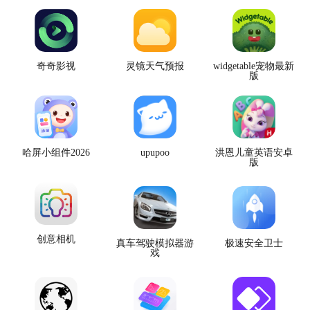
奇奇影视
灵镜天气预报
widgetable宠物最新
版
哈屏小组件2026
upupoo
洪恩儿童英语安卓
版
创意相机
真车驾驶模拟器游
极速安全卫士
戏