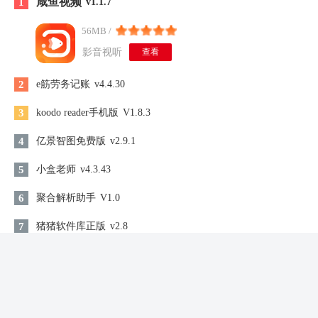
咸鱼视频
1
v1.1.7
56MB /
影音视听
查看
2
e筋劳务记账
v4.4.30
3
koodo reader手机版
V1.8.3
4
亿景智图免费版
v2.9.1
5
小盒老师
v4.3.43
6
聚合解析助手
V1.0
7
猪猪软件库正版
v2.8
8
足球财富
v6.7.0
9
奇书网八零电子书
V2.0
10
自动连点器免费
v1.0.5 安卓版