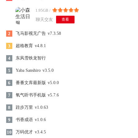
1.95GB /
聊天交友
查看
2
飞马影视无广告
v7.3.58
3
超格教育
v4.8.1
4
东风雪铁龙智行
5
Yaba Sanshiro
v3.5.0
6
番番文库最新版
v5.0.0
7
氧气听书手机版
v5.7.6
8
跬步万里
v1.0.63
9
书香成语
v1.0.6
10
万码优才
v3.4.5