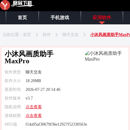
首页
手机游戏
应用软件
当前位置：
首页
软件
聊天交友
小沐风画质助手MaxPr
小沐风画质助手
MaxPro
软件类型
聊天交友
软件大小
18.20MB
更新时间
2026-07-27 20:14:46
软件版本
v3.7
隐私说明
点击查看
游戏权限
点击查看
MD5值
f14a95af30679f36e12927f52330563e