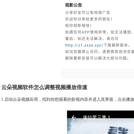
云朵视频软件怎么调整视频播放倍速
1.启动云朵视频应用，找到你想观看的影视内容并进入其界面，点击播