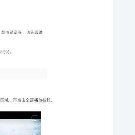
放区域，再点击全屏播放按钮。