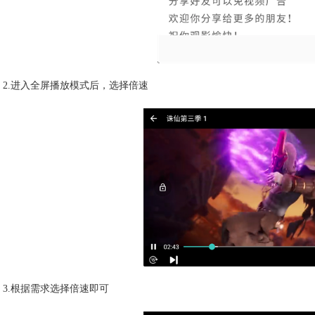
2.进入全屏播放模式后，选择倍速
3.根据需求选择倍速即可