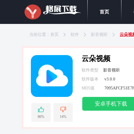
首页
当前位置：
首页
软件
影音视听
云朵视
云朵视频
软件类型
影音视听
软件版本
v3.0.0
MD5值
安卓手机下载
86%
14%