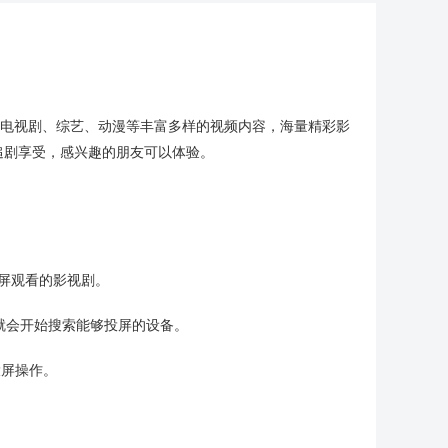
了电视剧、综艺、动漫等丰富多样的视频内容，海量精彩影
追剧享受，感兴趣的朋友可以体验。
投屏观看的影视剧。
就会开始搜索能够投屏的设备。
投屏操作。