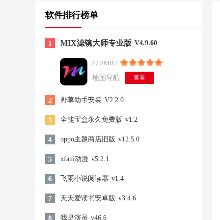
软件排行榜单
MIX滤镜大师专业版
1
V4.9.60
27.8MB /
地图导航
查看
2
野草助手安装
V2.2.0
3
全能宝盒永久免费版
v1.2
4
oppo主题商店旧版
v12.5.0
5
xfani动漫
v5.2.1
6
飞雨小说阅读器
v1.4
7
天天爱读书安卓版
v3.4.6
8
我是演员
v46.6