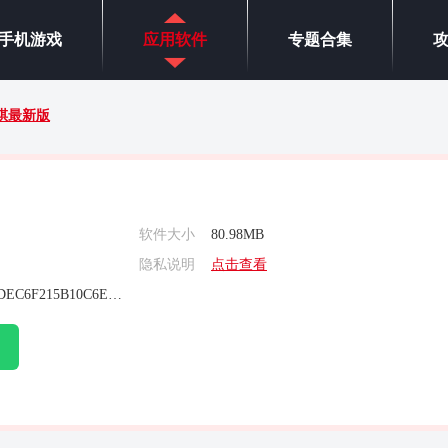
手机游戏
应用软件
专题合集
祺最新版
软件大小
80.98MB
隐私说明
点击查看
ADE9FAB833C2DEC6F215B10C6E0A3440