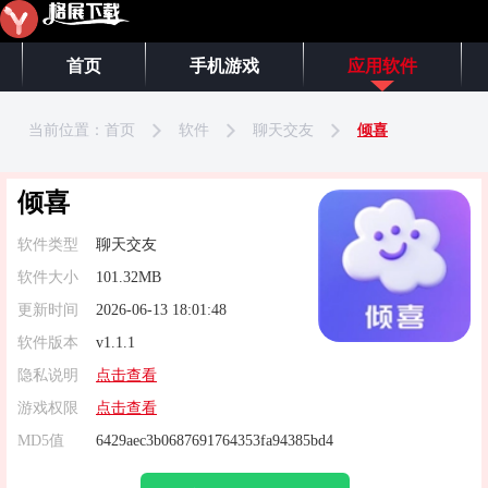
首页
手机游戏
应用软件
当前位置：
首页
软件
聊天交友
倾喜
倾喜
软件类型
聊天交友
软件大小
101.32MB
更新时间
2026-06-13 18:01:48
软件版本
v1.1.1
隐私说明
点击查看
游戏权限
点击查看
MD5值
6429aec3b0687691764353fa94385bd4