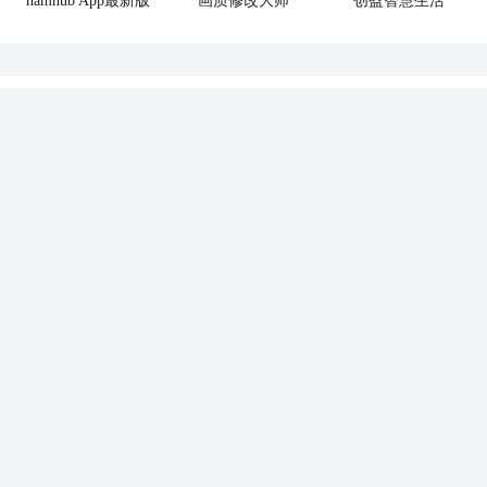
hamhub App最新版
画质修改大师
创盈智慧生活
软件排行榜单
地铁逃生恐龙版
1
v3.7.0安卓版
1.01GB /
聊天交友
查看
2
洪恩识字
v4.2.0
3
渡鸦2国际服
v2.07.02
4
万康人体解剖安卓版
V3.3.1
5
okmath数学思维
v1.80
6
小森生活日服
v2.0.6