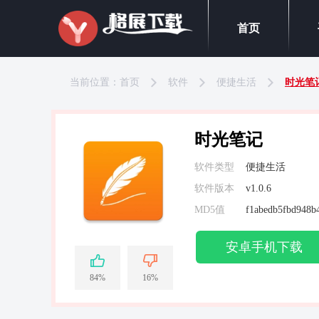
首页
当前位置：
首页
软件
便捷生活
时光笔
时光笔记
软件类型
便捷生活
软件版本
v1.0.6
MD5值
f1abedb5fbd948b
安卓手机下载
84%
16%