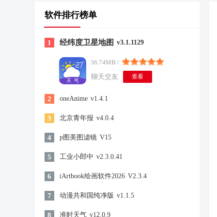
软件排行榜单
经纬度卫星地图
1
v3.1.1129
36.74MB /
聊天交友
查看
2
oneAnime
v1.4.1
3
北京青年报
v4.0.4
4
p图美图滤镜
V15
5
工业小郎中
v2.3.0.41
6
iArtbook绘画软件2026
V2.3.4
7
动漫共和国纯净版
v1.1.5
8
准时天气
v12.0.9