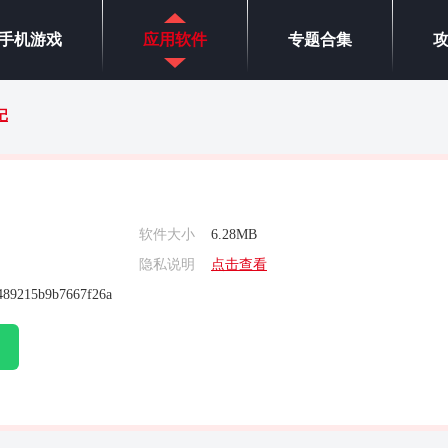
手机游戏
应用软件
专题合集
记
软件大小
6.28MB
隐私说明
点击查看
489215b9b7667f26a