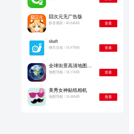
囧次元无广告版
影音视听 / 40.84MB
查看
shaft
聊天交友 / 16.97MB
查看
全球街景高清地图免费版
地图导航 / 58.15MB
查看
美秀女神贴纸相机
地图导航 / 26.66MB
查看