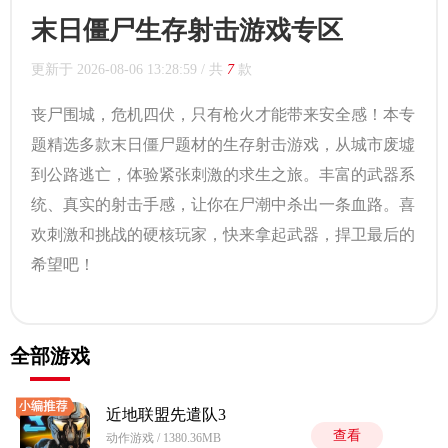
末日僵尸生存射击游戏专区
更新于
2026-08-06 13:28:59
/ 共
7
款
丧尸围城，危机四伏，只有枪火才能带来安全感！本专
题精选多款末日僵尸题材的生存射击游戏，从城市废墟
到公路逃亡，体验紧张刺激的求生之旅。丰富的武器系
统、真实的射击手感，让你在尸潮中杀出一条血路。喜
欢刺激和挑战的硬核玩家，快来拿起武器，捍卫最后的
希望吧！
全部游戏
近地联盟先遣队3
查看
动作游戏 / 1380.36MB