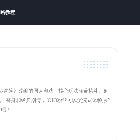
攻略教程
的奇妙冒险》改编的同人游戏，核心玩法涵盖格斗、射
、替身和经典剧情，JOJO粉丝可以沉浸式体验原作
看吧！