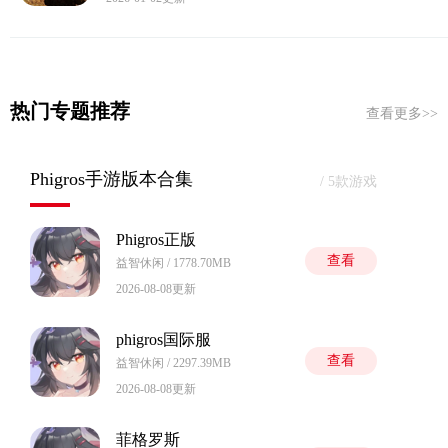
热门专题推荐
查看更多>>
Phigros手游版本合集
/ 5款游戏
Phigros正版
查看
益智休闲 / 1778.70MB
2026-08-08更新
phigros国际服
查看
益智休闲 / 2297.39MB
2026-08-08更新
菲格罗斯