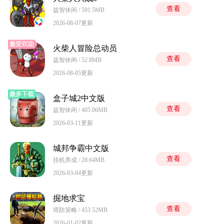
查看
益智休闲 / 591.5MB
2026-08-07更新
火柴人冒险总动员
查看
益智休闲 / 52.8MB
2026-08-05更新
盒子城2中文版
查看
益智休闲 / 405.06MB
2026-03-11更新
城邦争霸中文版
查看
挂机养成 / 28.64MB
2026-03-04更新
掘地求宝
查看
塔防策略 / 453.52MB
2026-01-02更新