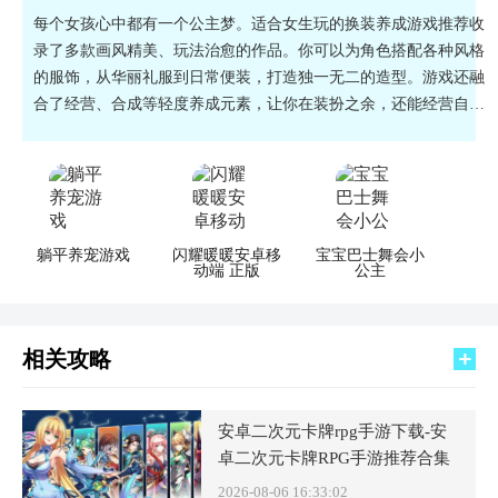
每个女孩心中都有一个公主梦。适合女生玩的换装养成游戏推荐收
录了多款画风精美、玩法治愈的作品。你可以为角色搭配各种风格
的服饰，从华丽礼服到日常便装，打造独一无二的造型。游戏还融
合了经营、合成等轻度养成元素，让你在装扮之余，还能经营自己
的服装店或城堡。操作简单，节奏舒缓，没有激烈的战斗和复杂的
数值。在轻松的音乐中，享受搭配的乐趣和养成的成就感，是放松
心情、释放压力的绝佳选择。
躺平养宠游戏
闪耀暖暖安卓移
宝宝巴士舞会小
动端 正版
公主
相关攻略
安卓二次元卡牌rpg手游下载-安
卓二次元卡牌RPG手游推荐合集
2026-08-06 16:33:02