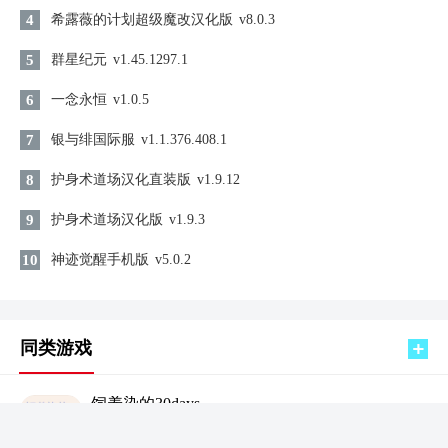
4
希露薇的计划超级魔改汉化版
v8.0.3
5
群星纪元
v1.45.1297.1
6
一念永恒
v1.0.5
7
银与绯国际服
v1.1.376.408.1
8
护身术道场汉化直装版
v1.9.12
9
护身术道场汉化版
v1.9.3
10
神迹觉醒手机版
v5.0.2
同类游戏
饲养染的30days
益智休闲 / 829.7MB
查看