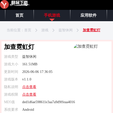
首页
手机游戏
应用软件
当前位置：
首页
游戏
益智休闲
加查霓虹灯
加查霓虹灯
游戏类型
益智休闲
游戏大小
161.51MB
更新时间
2026-06-06 17:36:05
游戏版本
v1.1.0
隐私说明
点击查看
游戏权限
点击查看
MD5值
ded1d6ae598611e3aa7a9d9ffeaa4016
系统要求
Android