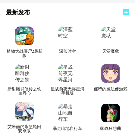
最新发布
植物大战僵尸2最新
深蓝时空
天堂魔狱
版
新射雕群侠传之铁
星战前夜无烬星河
催堕的魔法使游戏
血丹心
手机版
艾米丽的永堕轮回
暴走山地自行车
家政狂想曲
安卓版