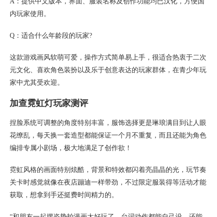
A：提供中文版本，界面、服装名称及创作功能均已汉化，方便国
内玩家使用。
Q：适合什么年龄段的玩家?
这款游戏画风软萌可爱，操作方式简单易上手，很适合热衷于二次
元文化、喜欢角色装扮以及乐于创意表达的玩家群体，在青少年玩
家中尤其受欢迎。
加查霓虹灯玩家测评
捏脸系统可调整的角度特别丰富，服饰选择更是琳琅满目到让人眼
花缭乱，每天换一套造型都能保证一个月不重复，而且还能为角色
编排专属小剧场，极大地满足了创作欲！
霓虹风格的画面特别炫酷，背景和特效都闪着亮晶晶的光，玩节奏
关卡时感觉就像在夜店蹦迪一样带劲，不过限定服装得等活动才能
获取，想拿到手还挺费时间精力的。
“和朋友一起摆姿势拍漫画太好玩了，台词动作都能自己设，还能