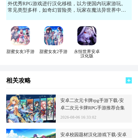
外优秀RPG游戏进行汉化移植，以方便国内玩家游玩。
常见类型多样，如奇幻冒险类，玩家在魔法异世界中探
索、战斗与成长；还有模拟生活类，体验别样人生经
历。因其能让玩家突破语言限制，感受原汁原味的国外
游戏乐趣而备受青睐。想玩的话就来尝试下载体验吧！
甜蜜女友3手游
甜蜜女友2手游
永恒世界安卓
汉化版
相关攻略
安卓二次元卡牌rpg手游下载-安
卓二次元卡牌RPG手游推荐合集
2026-08-06 16:33:02
安卓校园题材汉化游戏下载-安卓