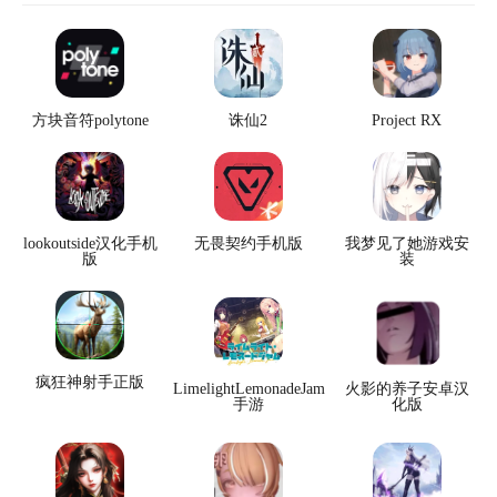
方块音符polytone
诛仙2
Project RX
lookoutside汉化手机
无畏契约手机版
我梦见了她游戏安
版
装
疯狂神射手正版
LimelightLemonadeJam
火影的养子安卓汉
手游
化版