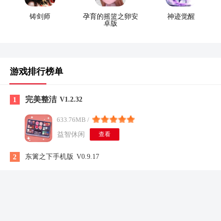
铸剑师
孕育的摇篮之卵安
神迹觉醒
卓版
游戏排行榜单
完美整洁
1
V1.2.32
633.76MB /
益智休闲
查看
2
东篱之下手机版
V0.9.17
3
hornycraft安卓版
v0.27
4
王者荣耀电脑版
V11.1.1.15
5
狂野之血
v1.1.5