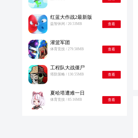
红蓝大作战2最新版
益智休闲 / 20.53MB
查看
灌篮军团
体育竞技 / 279.58MB
查看
工程队大战僵尸
塔防策略 / 130.55MB
查看
夏哈塔遭难一日
体育竞技 / 85.16MB
查看