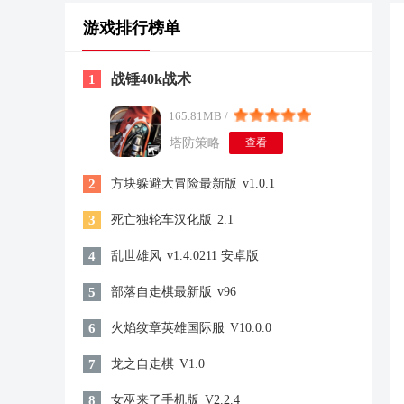
游戏排行榜单
战锤40k战术
1
165.81MB /
塔防策略
查看
2
方块躲避大冒险最新版
v1.0.1
3
死亡独轮车汉化版
2.1
4
乱世雄风
v1.4.0211 安卓版
5
部落自走棋最新版
v96
6
火焰纹章英雄国际服
V10.0.0
7
龙之自走棋
V1.0
8
女巫来了手机版
V2.2.4