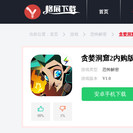
首页
当前位置：
首页
游戏
恐怖解密
贪婪洞
贪婪洞窟2内购
游戏类型
恐怖解密
游戏版本
V1.0
安卓手机下载
99%
1%