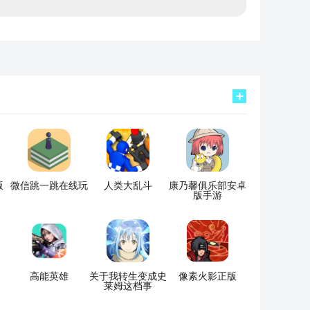
版
微信跳一跳在线玩
人类大乱斗
康乃馨俱乐部安卓
版手游
高能英雄
关于我转生变成史
像素火影正版
莱姆这档事