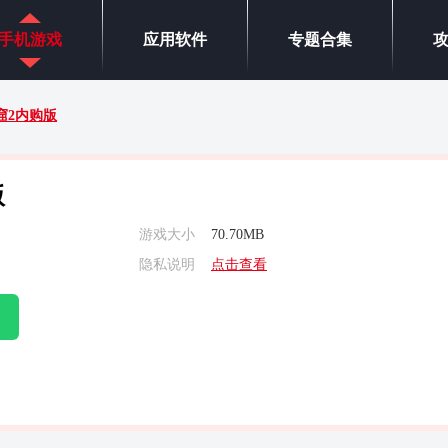
手机游戏
应用软件
专题合集
窟2内购版
版
游戏大小
70.70MB
隐私说明
点击查看