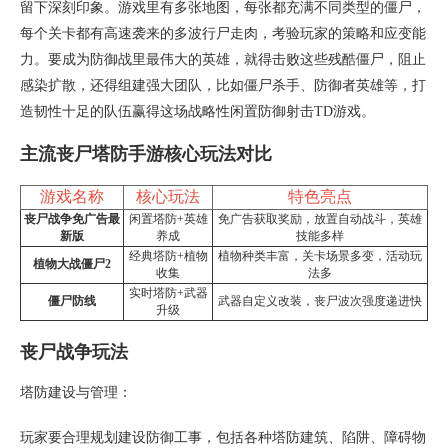
留下深刻印象。游戏里有多张地图，每张都充满不同类型的僵尸，
每个关卡都有高速袭来的多波行尸走肉，考验玩家的策略和应变能
力。要成为防御战里最伟大的英雄，就得击败这些残酷僵尸，阻止
感染扩散，还得组建强大团队，比如僵尸杀手、防御者英雄等，打
造韧性十足的队伍赢得这场战略性闲置防御射击TD游戏。
主流丧尸塔防手游核心玩法对比
游戏名称
核心玩法
特色亮点
丧尸战争免广告最
闲置塔防+英雄
免广告获取奖励，放置自动战斗，英雄
新版
养成
技能多样
经典塔防+植物
植物种类丰富，关卡场景多变，活动玩
植物大战僵尸2
收集
法多
实时塔防+武器
僵尸防线
武器自定义改装，丧尸波次强度递进快
升级
丧尸战争玩法
塔防建设与管理：
玩家要合理规划建设防御工事，包括各种塔防建筑、陷阱、障碍物