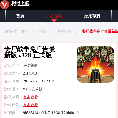
首页
手机游戏
应用软件
当前位置：
首页
游戏
塔防策略
丧尸战争免广告最新版 
丧尸战争免广告最
新版 v328 正式版
游戏类型
塔防策略
游戏大小
211.9MB
更新时间
2026-07-21 11:20:04
游戏版本
v328 安卓版
隐私说明
点击查看
游戏权限
点击查看
MD5值
9b535414ab0f1c7d1394ff171d0f01ab