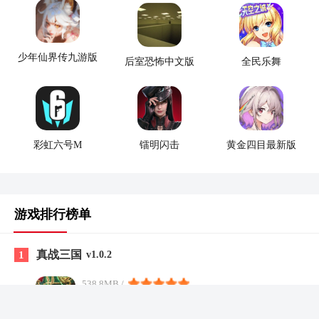
少年仙界传九游版
后室恐怖中文版
全民乐舞
彩虹六号M
镭明闪击
黄金四目最新版
游戏排行榜单
真战三国
1
v1.0.2
538.8MB /
益智休闲
查看