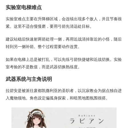
实验室电梯难点
实验室难点主要在升降梯区域，会连续出现多个敌人，并且节奏很
紧。这里不适合慢慢磨，要用弓箭先清远处目标。
建议站稳后快速射两箭处理一侧，再用近战清掉靠近的小怪，随后
转到另一侧补箭。整个过程需要动作连贯。
如果在电梯上总是被打乱，可以先练弓箭快捷键和近战切换。实验
室考验的不是数值，而是武器切换熟练度。
武器系统与主角说明
拉碧安是被派往废都凯撒利亚的圣职者，以沉寂教会为据点独自进
入魔物领地。角色设定偏孤身探索，和暗黑地图氛围很搭。