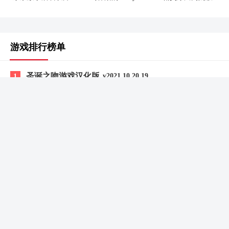
游戏排行榜单
圣诞之吻游戏汉化版
1
v2021.10.20.19
1182.67MB /
益智休闲
查看
2
卡特拉娜的报告汉化版
v1.0
3
原子消消乐
v1.0
4
饥荒海难mod整合版
v1.27.4
5
黄金四目最新版
v0.2
6
沙威玛大战僵尸手机版
v1.1