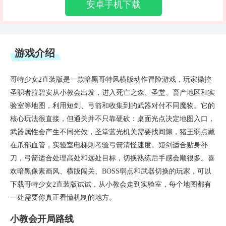
安卓手机下载
游戏介绍
哥特少女2直装版是一款暗黑哥特风横版动作冒险游戏，玩家操控
圣职者拉碧安从小教会出发，进入死亡之森、圣堂、畜产地区和实
验室等地图，利用短剑、弓箭和收集到的武器对付不同魔物。它的
核心玩法很直接，但通关并不只靠硬砍：桌面光点决定地图入口，
武器属性会产生不同光效，圣堂蓝光机关需要找间隙，猪王弱点藏
在爪部血管，实验室电梯则考验弓箭清怪速度。短剑适合贴身补
刀，弓箭适合处理高处和远处目标，切换熟练后手感会顺很多。喜
欢暗黑像素画风、横版闯关、BOSS弱点和武器切换的玩家，可以
下载哥特少女2直装版试试，从小教会走到实验室，每个地图都有
一处需要你真正看懂机制的地方。
小教会开局路线