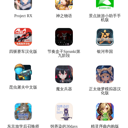
Project RX
神之物语
景点旅游小助手手
机版
四驱赛车汉化版
节奏盒子Sprunki第
银河帝国
九阶段
昆虫屠夫中文版
魔女兵器
正太做梦模拟器汉
化版
东京放学后召唤师
饲养染的30days
精灵序曲内购版