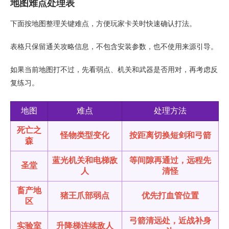
地图难点处理表
下面按地图整理关键难点，方便玩家卡关时快速确认打法。
表格只保留通关攻略信息，不包含安装参数，也不使用来源引导。
如果当前地图打不过，先看弱点、机关和武器是否用对，再考虑反
复练习。
地图
难点
处理方法
死亡之
怪物类型变化
按距离切换短剑和弓箭
森
蓝光机关和电梯敌
等间隙再通过，远程先
圣堂
人
清怪
畜产地
猪王爪部弱点
优先打血管位置
区
弓箭清远处，近战补身
实验室
升降梯连续敌人