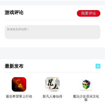
游戏评论
我要评论
快来抢先评论吧！
最新发布
最后希望掌上行动
新凡人修仙传
魔法少女语冰汉化
版