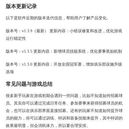
版本更新记录
以下是软件近期的版本迭代信息，帮助用户了解产品变化。
版本号：v1.3.9（最新） 更新内容：小错误修复和改进，优化游戏
运行稳定性
版本号：v1.3.5 更新内容：新增球员技能系统，优化赛事奖励机制
版本号：v1.3.0 更新内容：开放全国冠军赛，增加俱乐部设施升级
选项
常见问题与游戏总结
很多新手玩家在游戏初期会遇到一些问题，比如不知道如何招募球
员。其实你可以通过完成日常任务、参加赛事来获得招募球员的机
会，也可以在俱乐部界面直接招募。还有的玩家不知道如何提升球
员的能力，你可以通过训练、特训和装备技能来提升，其中特训的
效果最明显，但会消耗体力，所以要合理安排。