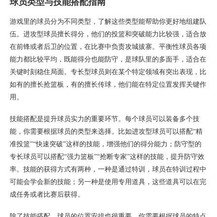
球员类型与技能搭配指南
游戏里的球员分为不同类型，了解这些类型能帮助你更好地组建队
伍。进攻型球员擅长得分，他们的投篮和突破能力比较强，适合放
在前锋或者后卫的位置，在比赛中负责攻城拔寨。平衡性球员各项
能力都比较平均，既能得分也能防守，是球队里的多面手，适合在
关键时刻稳住局面。专长型球员则在某个特定领域有突出表现，比
如有的擅长抢篮板，有的擅长传球，他们能在特定位置发挥关键作
用。
技能搭配是提升球员实力的重要环节。每个球员可以装备多个技
能，你需要根据球员的类型来选择。比如进攻型球员可以搭配“精
准投篮”“快速突破”这样的技能，增强他们的得分能力；防守型的
专长球员可以搭配“强力篮板”“抢断专家”这样的技能，提升防守效
率。技能的获得方式有两种，一种是通过特训，球员在特训过程中
可能会学会新的技能；另一种是使用专用道具，这些道具可以在完
成任务或者比赛后获得。
除了技能搭配，球员的位置安排也很重要。你需要根据球员的特点