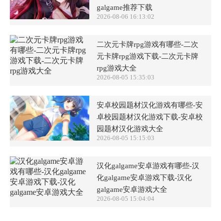
galgame推荐下载
2026-08-06 16:13:02
二次元卡牌rpg游戏有哪些-二次
元卡牌rpg游戏下载-二次元卡牌
rpg游戏大全
2026-08-05 15:35:03
安卓校园题材汉化游戏有哪些-安
卓校园题材汉化游戏下载-安卓校
园题材汉化游戏大全
2026-08-05 15:15:03
汉化galgame安卓游戏有哪些-汉
化galgame安卓游戏下载-汉化
galgame安卓游戏大全
2026-08-05 15:04:04