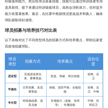
经验值和能力。然后给球员装备技能，技能可以通过特训或者专用
道具获得。接下来通过特训锻炼球员，虽然会消耗体力，但对提升
能力有显著效果。最后，在比赛中根据情况更改战术和换人，确保
球队能取得好成绩。
球员招募与培养技巧对比表
以下表格对比了不同类型球员的招募方式和培养重点，帮助玩家更
高效地组建球队。
球员
适合位
招募方式
培养重点
类型
置
完成进攻类任
前锋、后
进攻型
投篮、突破、得分技能
务、赛事奖励
卫
日常招募、友谊
体能、攻防平衡、全能技
前锋、后
平衡性
赛奖励
能
卫、中锋
特殊挑战赛、道
专项能力（篮板、传球
中锋、控
专长型
具兑换
等）、专属技能
球后卫