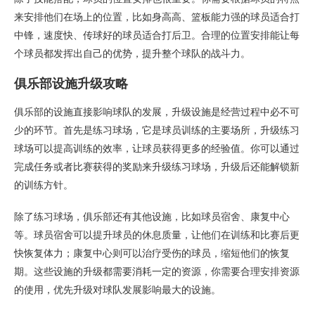
来安排他们在场上的位置，比如身高高、篮板能力强的球员适合打
中锋，速度快、传球好的球员适合打后卫。合理的位置安排能让每
个球员都发挥出自己的优势，提升整个球队的战斗力。
俱乐部设施升级攻略
俱乐部的设施直接影响球队的发展，升级设施是经营过程中必不可
少的环节。首先是练习球场，它是球员训练的主要场所，升级练习
球场可以提高训练的效率，让球员获得更多的经验值。你可以通过
完成任务或者比赛获得的奖励来升级练习球场，升级后还能解锁新
的训练方针。
除了练习球场，俱乐部还有其他设施，比如球员宿舍、康复中心
等。球员宿舍可以提升球员的休息质量，让他们在训练和比赛后更
快恢复体力；康复中心则可以治疗受伤的球员，缩短他们的恢复
期。这些设施的升级都需要消耗一定的资源，你需要合理安排资源
的使用，优先升级对球队发展影响最大的设施。