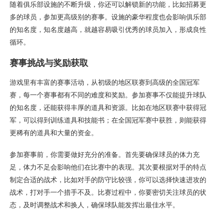
随着俱乐部设施的不断升级，你还可以解锁新的功能，比如招募更
多的球员，参加更高级别的赛事。设施的豪华程度也会影响俱乐部
的知名度，知名度越高，就越容易吸引优秀的球员加入，形成良性
循环。
赛事挑战与奖励获取
游戏里有丰富的赛事活动，从初级的地区联赛到高级的全国冠军
赛，每一个赛事都有不同的难度和奖励。参加赛事不仅能提升球队
的知名度，还能获得丰厚的道具和资源。比如在地区联赛中获得冠
军，可以得到训练道具和技能书；在全国冠军赛中获胜，则能获得
更稀有的道具和大量的资金。
参加赛事前，你需要做好充分的准备。首先要确保球员的体力充
足，体力不足会影响他们在比赛中的表现。其次要根据对手的特点
制定合适的战术，比如对手的防守比较强，你可以选择快速进攻的
战术，打对手一个措手不及。比赛过程中，你要密切关注球员的状
态，及时调整战术和换人，确保球队能发挥出最佳水平。