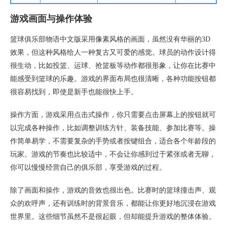
游戏画面与操作体验
篮球俱乐部物语中文版采用像素风格的画面，虽然没有华丽的3D
效果，但这种风格给人一种复古又可爱的感觉。球员的动作设计得
很生动，比如投篮、运球、抢篮板等动作都很形象，让你在比赛中
能感受到篮球的乐趣。游戏的界面布局也很清晰，各种功能按钮都
很容易找到，即使是新手也能很快上手。
操作方面，游戏采用点击式操作，你只需要点击屏幕上的按钮就可
以完成各种操作，比如调整训练方针、装备技能、参加比赛等。操
作简单易学，不需要复杂的手势或者按键组合，适合各个年龄段的
玩家。游戏的节奏也比较适中，不会让你感到过于紧张或者无聊，
你可以慢慢经营自己的俱乐部，享受游戏的过程。
除了画面和操作，游戏的音效也很出色。比赛时的篮球撞击声、观
众的欢呼声，还有训练时的背景音乐，都能让你更好地沉浸在游戏
世界里。这些细节虽然不是很起眼，但却能提升游戏的整体体验。