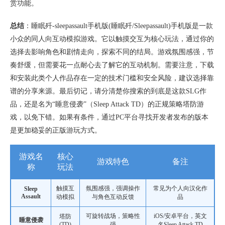
赏功能。
总结
：睡眠歼-sleepassault手机版(睡眠歼/Sleepassault)手机版是一款
小众的同人向互动模拟游戏。它以触摸交互为核心玩法，通过你的
选择去影响角色和剧情走向，探索不同的结局。游戏氛围感强，节
奏舒缓，但需要花一点耐心去了解它的互动机制。需要注意，下载
和安装此类个人作品存在一定的技术门槛和安全风险，建议选择靠
谱的分享来源。最后切记，请分清楚你搜索的到底是这款SLG作
品，还是名为“睡意侵袭”（Sleep Attack TD）的正规策略塔防游
戏，以免下错。如果有条件，通过PC平台寻找开发者发布的版本
是更加稳妥的正版游玩方式。
游戏名
核心
游戏特色
备注
称
玩法
触摸互
氛围感强，强调操作
常见为个人向汉化作
Sleep
Assault
动模拟
与角色互动反馈
品
可旋转战场，策略性
iOS/安卓平台，英文
塔防
睡意侵袭
(TD)
强
名Sleep Attack TD