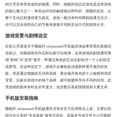
的引导音来营造放松的氛围。同时，细腻的动态反馈也是这类游戏
的核心魅力之一，角色会对你的触摸做出即时的、细微的反应，让
整个互动过程显得更为真实。游戏一般没有时间限制或通关压力，
你可以完全按照自己的节奏来探索不同的互动方式和剧情分支。
游戏背景与剧情设定
目前公开渠道关于睡眠歼-sleepassault手机版具体故事背景的直接信
息较少。但根据相关作品和玩家讨论推测，这类游戏的剧情通常围
绕“影响”与“改变”展开，即通过角色的互动去影响另一个人的状态
或梦境。在这种设定下，游戏不会像热血动漫那样展开激烈的冒
险，而是通过细腻的互动和选择，逐步揭开角色的个人秘密和深层
背景。玩家在游戏中的每个选择，都可能最终导向不同的结局。此
类游戏的剧本有时会非常庞大，包含数百条剧情路线和大量文本。
手机版安装指南
睡眠歼-sleepassault手机版通常没有在官方应用商店上架，主要以民
间汉化分享的“安卓直装”版形式存在。其版本号或文件大小可能因