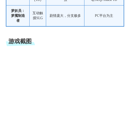
梦妖员：
互动触
梦魇制造
剧情庞大，分支极多
PC平台为主
摸SLG
者
游戏截图