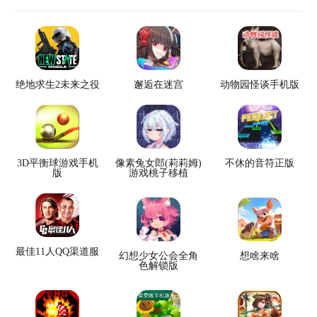
绝地求生2未来之役
邂逅在迷宫
动物园怪谈手机版
3D平衡球游戏手机
像素兔女郎(莉莉姆)
不休的音符正版
版
游戏桃子移植
最佳11人QQ渠道服
幻想少女公会全角
想啥来啥
色解锁版