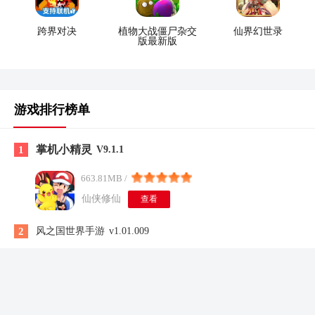
跨界对决
植物大战僵尸杂交
仙界幻世录
版最新版
游戏排行榜单
掌机小精灵
1
V9.1.1
663.81MB /
仙侠修仙
查看
2
风之国世界手游
v1.01.009
3
全明星觉醒
v0.9.7.1021
4
妹居物语正版
V1.0