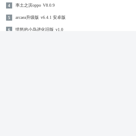
4
率土之滨oppo
V8.0.9
5
arcaea升级版
v6.4.1 安卓版
6
愤怒的小鸟进化旧版
v1.0
7
大店小二
v1.2509.0928
8
特利迦胜利神光棒模拟器(GUTS Sparklence)
9
王牌战士2国际版
V1.0.0.1
10
这是警察
V1.1.3.7
同类游戏
锚点降临新版
仙侠修仙 / 1.07GB
查看
2026-08-06 06:09:23更新