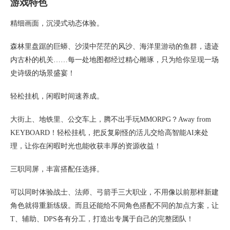
游戏特色
精细画面，沉浸式动态体验。
森林里盘踞的巨蟒、沙漠中茫茫的风沙、海洋里游动的鱼群，遗迹
内古朴的机关……每一处地图都经过精心雕琢，只为给你呈现一场
史诗级的场景盛宴！
轻松挂机，闲暇时间速养成。
大街上、地铁里、公交车上，腾不出手玩MMORPG？Away from
KEYBOARD！轻松挂机，把反复刷怪的活儿交给高智能AI来处
理，让你在闲暇时光也能收获丰厚的资源收益！
三职同屏，丰富搭配任选择。
可以同时体验战士、法师、弓箭手三大职业，不用像以前那样新建
角色就得重新练级。而且还能给不同角色搭配不同的加点方案，让
T、辅助、DPS各有分工，打造出专属于自己的完整团队！