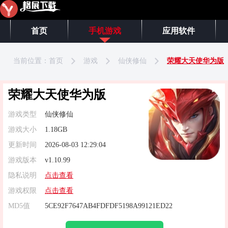
首页
手机游戏
应用软件
当前位置：
首页
游戏
仙侠修仙
荣耀大天使华为版
荣耀大天使华为版
游戏类型
仙侠修仙
游戏大小
1.18GB
更新时间
2026-08-03 12:29:04
游戏版本
v1.10.99
隐私说明
点击查看
游戏权限
点击查看
MD5值
5CE92F7647AB4FDFDF5198A99121ED22