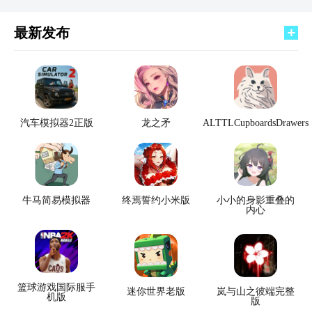
最新发布
汽车模拟器2正版
龙之矛
ALTTLCupboardsDrawers
牛马简易模拟器
终焉誓约小米版
小小的身影重叠的
内心
篮球游戏国际服手
迷你世界老版
岚与山之彼端完整
机版
版