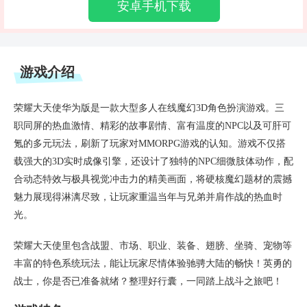
安卓手机下载
游戏介绍
荣耀大天使华为版是一款大型多人在线魔幻3D角色扮演游戏。三
职同屏的热血激情、精彩的故事剧情、富有温度的NPC以及可肝可
氪的多元玩法，刷新了玩家对MMORPG游戏的认知。游戏不仅搭
载强大的3D实时成像引擎，还设计了独特的NPC细微肢体动作，配
合动态特效与极具视觉冲击力的精美画面，将硬核魔幻题材的震撼
魅力展现得淋漓尽致，让玩家重温当年与兄弟并肩作战的热血时
光。
荣耀大天使里包含战盟、市场、职业、装备、翅膀、坐骑、宠物等
丰富的特色系统玩法，能让玩家尽情体验驰骋大陆的畅快！英勇的
战士，你是否已准备就绪？整理好行囊，一同踏上战斗之旅吧！