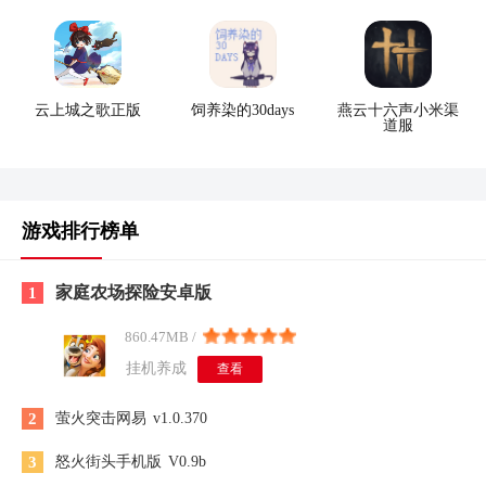
云上城之歌正版
饲养染的30days
燕云十六声小米渠
道服
游戏排行榜单
家庭农场探险安卓版
1
860.47MB /
挂机养成
查看
2
萤火突击网易
v1.0.370
3
怒火街头手机版
V0.9b